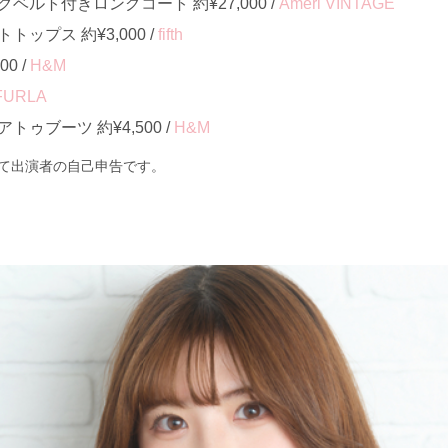
ルト付きロングコート 約¥27,000 /
Ameri VINTAGE
ップス 約¥3,000 /
fifth
0 /
H&M
FURLA
ゥブーツ 約¥4,500 /
H&M
て出演者の自己申告です。