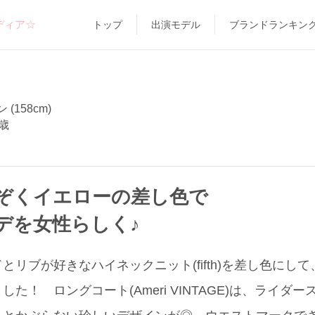
ディア☆
トップ
出演モデル
ブランドランキン
(158cm)
歳
ぞくイエローの差し色で
デを女性らしく♪
とリブが好きなハイネックニット(fifth)を差し色にし
た！ ロングコート(Ameri VINTAGE)は、ライダ