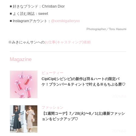
好きなブランド：Christian Dior
よく読む雑誌：sweet
Instagramアカウント：
@xxmikigalleryxx
Photographer／Toru Hasumi
※みきにゃんサンへの
お仕事(キャスティング)依頼
Magazine
ビューティー
CipiCipi(シピシピ)の新作は羽＆ハートの限定パ
ケ！プランパー＆ティントで叶える※もちぷる唇♡
2026.8.6
ファッション
【1週間コーデ】7／28(火)〜8／1(土)最新ファッシ
ョンをピックアップ♡
2026.8.5