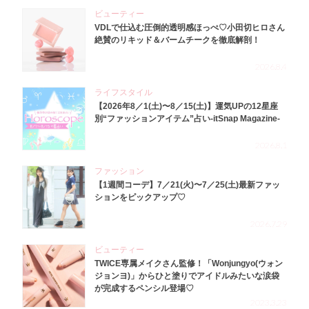
ビューティー
VDLで仕込む圧倒的透明感ほっぺ♡小田切ヒロさん
絶賛のリキッド＆バームチークを徹底解剖！
2026.8.4
ライフスタイル
【2026年8／1(土)〜8／15(土)】運気UPの12星座
別“ファッションアイテム”占い-itSnap Magazine-
2026.8.1
ファッション
【1週間コーデ】7／21(火)〜7／25(土)最新ファッ
ションをピックアップ♡
2026.7.29
ビューティー
TWICE専属メイクさん監修！「Wonjungyo(ウォン
ジョンヨ)」からひと塗りでアイドルみたいな涙袋
が完成するペンシル登場♡
2023.3.23