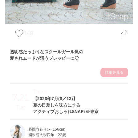
148
透明感たっぷりなスクールガール風の
愛されムードが漂うプレッピーに♡
詳細を見る
Theme
7.21
【2026年7月(6／13)】
夏の日差しを味方にする
Tue
アクティブおしゃれSNAP♪＠東京
昼間彩花サン (156cm)
國學院大學四年・22歳