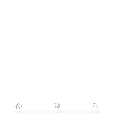
150
黒フリルキャミにビジューきらめく
デニムを合わせて甘辛カジュアルに♡
Top
All Girls
Brand