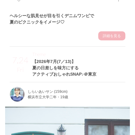
ヘルシーな肌見せが目を引くデニムワンピで
夏のピクニックをイメージ♡
詳細を見る
Theme
7.24
【2026年7月(7／13)】
夏の日差しを味方にする
Fri
アクティブおしゃれSNAP♪＠東京
しらいあいサン (159cm)
横浜市立大学二年・19歳