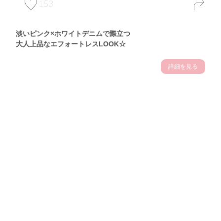
153
淡いピンク×ホワイトデニムで際立つ
大人上品なエフォートレスLOOK☆
詳細を見る
Theme
7.10
【2026年7月(3／13)】
夏の日差しを味方にする
Fri
アクティブおしゃれSNAP♪＠東京
佐久間英凜サン (163cm)
東京調理製菓専門学校一年・24歳