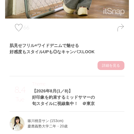
66
肌見せフリル×ワイドデニムで魅せる
好感度もスタイルUPも◎なキャンパスLOOK
詳細を見る
Theme
8.4
【2026年8月(1／8)】
好印象を約束するミッドサマーの
Tue
旬スタイルに視線集中！ ＠東京
篠川桃音サン (153cm)
慶應義塾大学二年・20歳