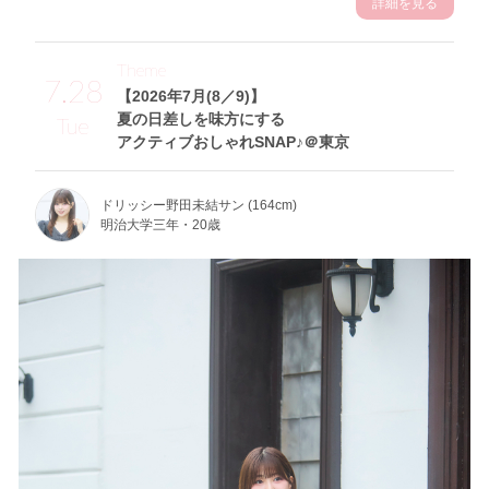
詳細を見る
Theme
7.28
【2026年7月(8／9)】
夏の日差しを味方にする
Tue
アクティブおしゃれSNAP♪＠東京
ドリッシー野田未結サン (164cm)
明治大学三年・20歳