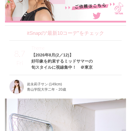
itSnapの“最新10コーデ”をチェック
Theme
8.7
【2026年8月(2／12)】
好印象を約束するミッドサマーの
Fri
旬スタイルに視線集中！ ＠東京
岩永莉子サン (149cm)
青山学院大学二年・20歳