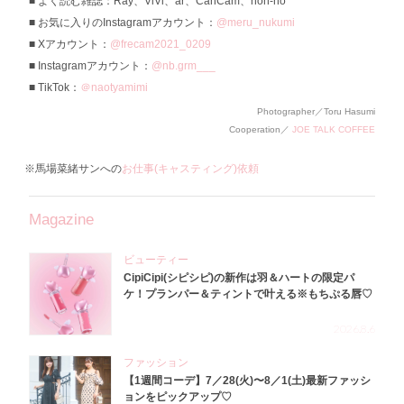
よく読む雑誌：Ray、ViVi、ar、CanCam、non-no
お気に入りのInstagramアカウント：
@meru_nukumi
Xアカウント：
@frecam2021_0209
Instagramアカウント：
@nb.grm___
TikTok：
＠naotyamimi
Photographer／Toru Hasumi
Cooperation／
JOE TALK COFFEE
※馬場菜緒サンへの
お仕事(キャスティング)依頼
Magazine
ビューティー
CipiCipi(シピシピ)の新作は羽＆ハートの限定パ
ケ！プランパー＆ティントで叶える※もちぷる唇♡
2026.8.6
ファッション
【1週間コーデ】7／28(火)〜8／1(土)最新ファッシ
ョンをピックアップ♡