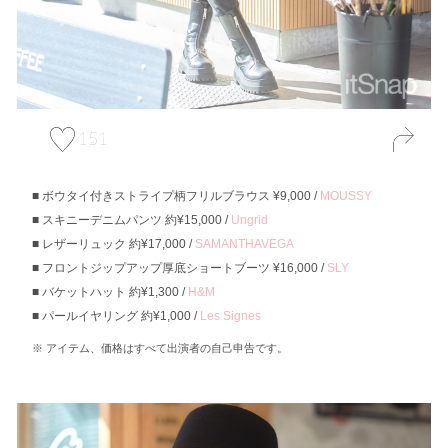
151
ボウタイ付きストライプ柄フリルブラウス ¥9,000 /
MOUSSY
スキニーデニムパンツ 約¥15,000 /
Ungrid
レザーリュック 約¥17,000 /
SAMANTHAVEGA
フロントジップアップ厚底ショートブーツ ¥16,000 /
SLY
バケットハット 約¥1,300 /
H&M
パールイヤリング 約¥1,000 /
Les Signes
アイテム、価格はすべて出演者の自己申告です。