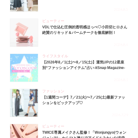
2026.8.5
ビューティー
VDLで仕込む圧倒的透明感ほっぺ♡小田切ヒロさん
絶賛のリキッド＆バームチークを徹底解剖！
2026.8.4
ライフスタイル
【2026年8／1(土)〜8／15(土)】運気UPの12星座
別“ファッションアイテム”占い-itSnap Magazine-
2026.8.1
ファッション
【1週間コーデ】7／21(火)〜7／25(土)最新ファッ
ションをピックアップ♡
2026.7.29
ビューティー
TWICE専属メイクさん監修！「Wonjungyo(ウォン