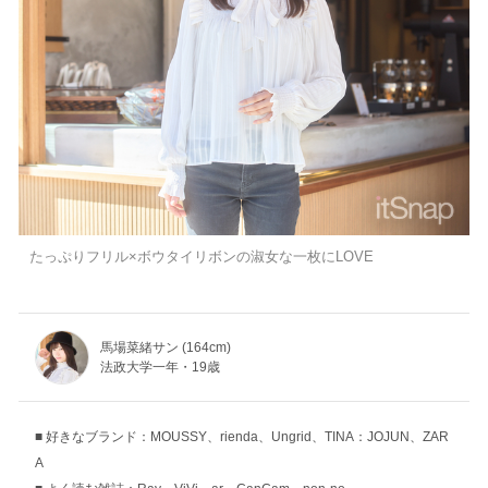
たっぷりフリル×ボウタイリボンの淑女な一枚にLOVE
馬場菜緒サン (164cm)
法政大学一年・19歳
好きなブランド：MOUSSY、rienda、Ungrid、TINA：JOJUN、ZAR
A