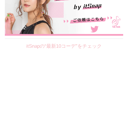
itSnapの“最新10コーデ”をチェック
Theme
8.7
【2026年8月(2／12)】
好印象を約束するミッドサマーの
Fri
旬スタイルに視線集中！ ＠東京
岩永莉子サン (149cm)
青山学院大学二年・20歳