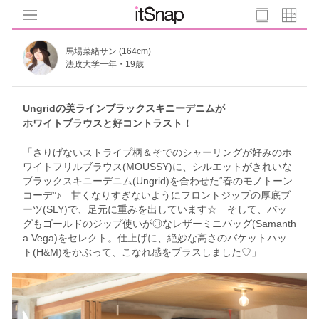
馬場菜緒サン (164cm)
法政大学一年・19歳
Ungridの美ラインブラックスキニーデニムが
ホワイトブラウスと好コントラスト！
「さりげないストライプ柄＆そでのシャーリングが好みのホ
ワイトフリルブラウス(MOUSSY)に、シルエットがきれいな
ブラックスキニーデニム(Ungrid)を合わせた“春のモノトーン
コーデ”♪ 甘くなりすぎないようにフロントジップの厚底ブ
ーツ(SLY)で、足元に重みを出しています☆ そして、バッ
グもゴールドのジップ使いが◎なレザーミニバッグ(Samanth
a Vega)をセレクト。仕上げに、絶妙な高さのバケットハッ
ト(H&M)をかぶって、こなれ感をプラスしました♡」