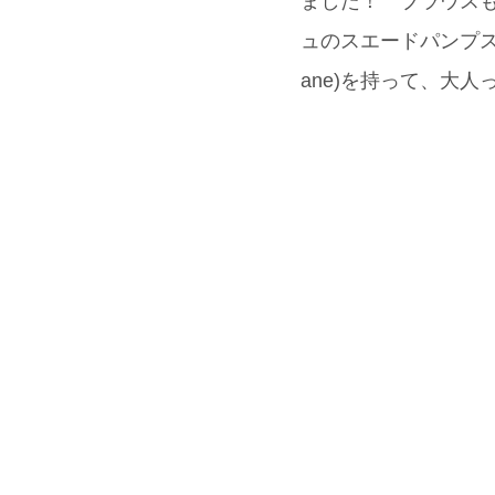
ました！ ブラウスもスカ
ュのスエードパンプス(O
ane)を持って、大