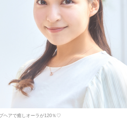
ップヘアで癒しオーラが120％♡