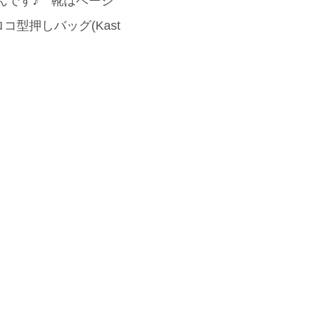
えたんです♪ 靴はベージ
ロコ型押しバッグ(Kast