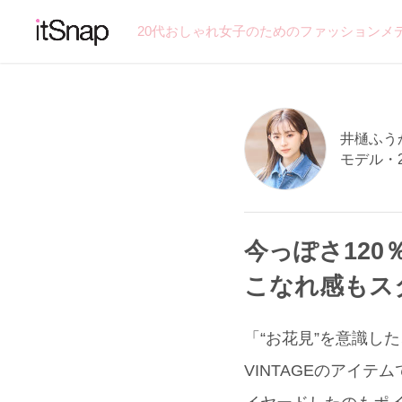
20代おしゃれ女子のためのファッションメ
井樋ふうか
モデル・
今っぽさ120
こなれ感もス
「“お花見”を意識し
VINTAGEのアイ