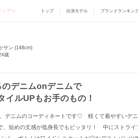
ディア☆
トップ
出演モデル
ブランドランキン
サン (148cm)
24歳
％のデニムonデニムで
タイルUPもお手のもの！
た、デニムのコーディネートです♡ 軽くて着やすいデニム
テムで、短めの丈感が低身長でもピッタリ！ 中にストライプ