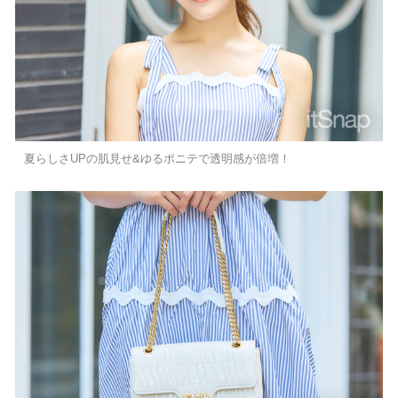
夏らしさUPの肌見せ&ゆるポニテで透明感が倍増！