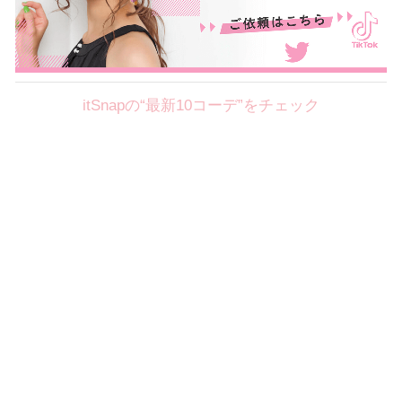
itSnapの“最新10コーデ”をチェック
Theme
8.7
【2026年8月(2／12)】
好印象を約束するミッドサマーの
Fri
旬スタイルに視線集中！ ＠東京
岩永莉子サン (149cm)
青山学院大学二年・20歳