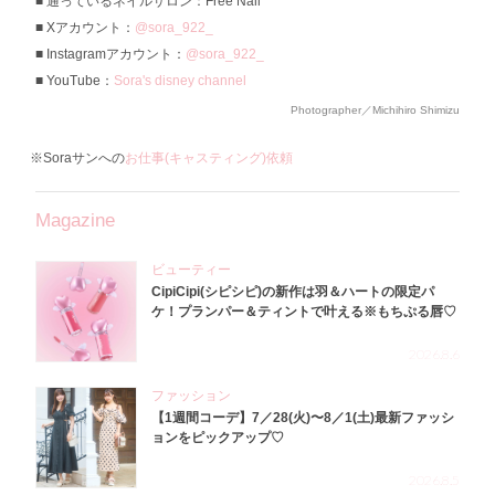
通っているネイルサロン：Free Nail
Xアカウント：
@sora_922_
Instagramアカウント：
@sora_922_
YouTube：
Sora's disney channel
Photographer／Michihiro Shimizu
※Soraサンへの
お仕事(キャスティング)依頼
Magazine
ビューティー
CipiCipi(シピシピ)の新作は羽＆ハートの限定パ
ケ！プランパー＆ティントで叶える※もちぷる唇♡
2026.8.6
ファッション
【1週間コーデ】7／28(火)〜8／1(土)最新ファッシ
ョンをピックアップ♡
2026.8.5