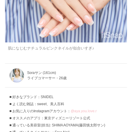
肌になじむナチュラルピンクネイルが似合いすぎ♪
Soraサン (161cm)
ライブコマーサー・26歳
好きなブランド：SNIDEL
よく読む雑誌：sweet、美人百科
お気に入りのInstagramアカウント：
@aya.you.love.r
オススメのアプリ：東京ディズニーリゾート公式
通っている美容室(担当): SHIMA AOYAMA(藤田慎太郎サン)