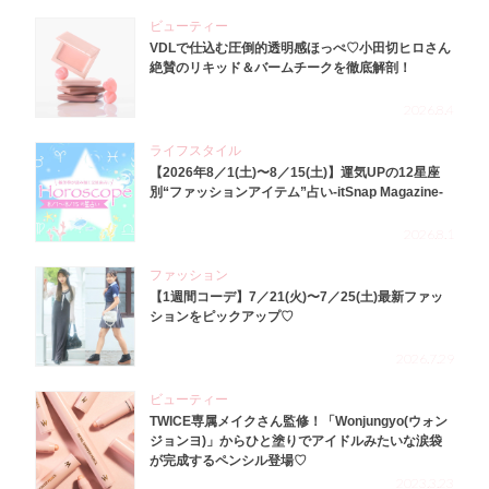
ビューティー
VDLで仕込む圧倒的透明感ほっぺ♡小田切ヒロさん
絶賛のリキッド＆バームチークを徹底解剖！
2026.8.4
ライフスタイル
【2026年8／1(土)〜8／15(土)】運気UPの12星座
別“ファッションアイテム”占い-itSnap Magazine-
2026.8.1
ファッション
【1週間コーデ】7／21(火)〜7／25(土)最新ファッ
ションをピックアップ♡
2026.7.29
ビューティー
TWICE専属メイクさん監修！「Wonjungyo(ウォン
ジョンヨ)」からひと塗りでアイドルみたいな涙袋
が完成するペンシル登場♡
2023.3.23