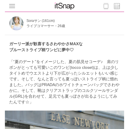
Soraサン (161cm)
ライブコマーサー・26歳
ガーリー派が歓喜するさわやかさMAXな
ブルーストライプ柄ワンピに夢中♡
「“夏のデート”をイメージした、夏の肌見せコーデ♪ 肩のリ
ボンがとっても可愛いこのワンピ(tocco closet)は、上は少し
タイトめでウエストより下が広がったシルエットもいい感じ
です。そして、なんと言っても夏っぽいストライプ柄に惚れ
ました。バッグはPRADAのホワイトチェーンバッグでさわや
かに。そして、靴はクリアストラップのコルクソールサンダ
ル(GRL)を合わせて、足元でも夏っぽさが出るようにしてみ
たんです☆」