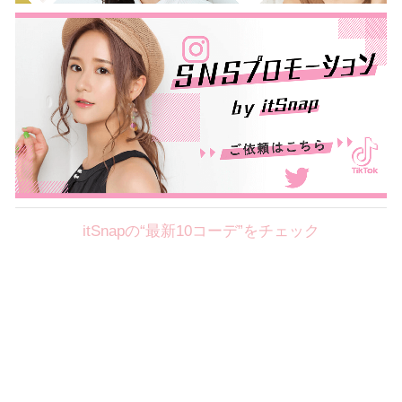
itSnapの“最新10コーデ”をチェック
Theme
8.7
【2026年8月(2／12)】
好印象を約束するミッドサマーの
Fri
旬スタイルに視線集中！ ＠東京
岩永莉子サン (149cm)