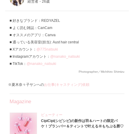
経営者・26歳
好きなブランド：REDYAZEL
よく読む雑誌：CanCam
オススメのアプリ：Canva
通っている美容室(担当): Aust hair central
Xアカウント：
@775natsuki
Instagramアカウント：
@nanako_natsuki
TikTok：
@nanako_natsuki
Photographer／Michihiro Shimizu
※夏木奈々子サンへの
お仕事(キャスティング)依頼
Magazine
ビューティー
CipiCipi(シピシピ)の新作は羽＆ハートの限定パ
ケ！プランパー＆ティントで叶える※もちぷる唇♡