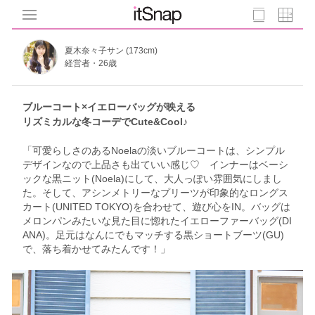
夏木奈々子サン (173cm)
経営者・26歳
ブルーコート×イエローバッグが映える
リズミカルな冬コーデでCute&Cool♪
「可愛らしさのあるNoelaの淡いブルーコートは、シンプル
デザインなので上品さも出ていい感じ♡ インナーはベーシ
ックな黒ニット(Noela)にして、大人っぽい雰囲気にしまし
た。そして、アシンメトリーなプリーツが印象的なロングス
カート(UNITED TOKYO)を合わせて、遊び心をIN。バッグは
メロンパンみたいな見た目に惚れたイエローファーバッグ(DI
ANA)。足元はなんにでもマッチする黒ショートブーツ(GU)
で、落ち着かせてみたんです！」