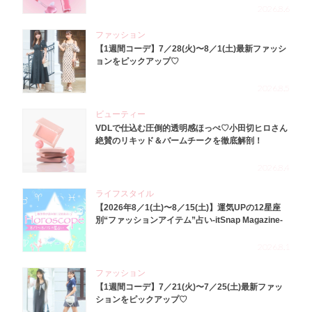
2026.8.6
ファッション
【1週間コーデ】7／28(火)〜8／1(土)最新ファッシ
ョンをピックアップ♡
2026.8.5
ビューティー
VDLで仕込む圧倒的透明感ほっぺ♡小田切ヒロさん
絶賛のリキッド＆バームチークを徹底解剖！
2026.8.4
ライフスタイル
【2026年8／1(土)〜8／15(土)】運気UPの12星座
別“ファッションアイテム”占い-itSnap Magazine-
2026.8.1
ファッション
【1週間コーデ】7／21(火)〜7／25(土)最新ファッ
ションをピックアップ♡