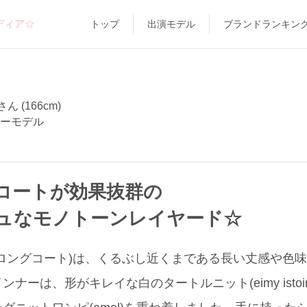
ディア☆
トップ
出演モデル
ブランドランキン
 (166cm)
リーモデル
コートが効果抜群の
ュなモノトーンレイヤード☆
ロングコート)は、くるぶし近くまである長い丈感や色
ナーは、形がキレイな白のタートルニット(eimy istoi