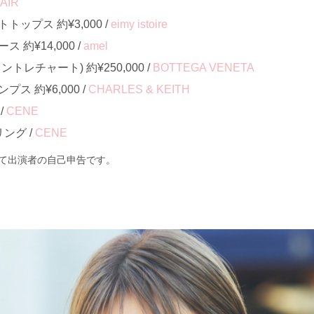
'AIR
ップス 約¥3,000 /
eimy istoire
約¥14,000 /
amel
レチャート) 約¥250,000 /
BOTTEGA VENETA
ス 約¥6,000 /
CHARLES & KEITH
/
CENE
ング /
CENE
て出演者の自己申告です。