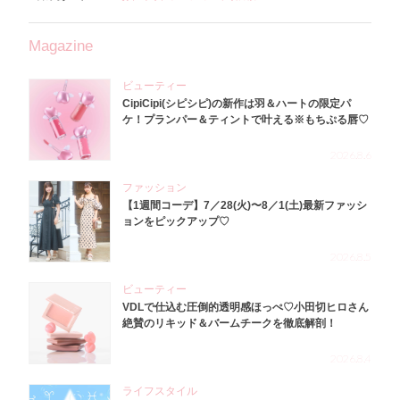
Magazine
ビューティー
CipiCipi(シピシピ)の新作は羽＆ハートの限定パ
ケ！プランパー＆ティントで叶える※もちぷる唇♡
2026.8.6
ファッション
【1週間コーデ】7／28(火)〜8／1(土)最新ファッシ
ョンをピックアップ♡
2026.8.5
ビューティー
VDLで仕込む圧倒的透明感ほっぺ♡小田切ヒロさん
絶賛のリキッド＆バームチークを徹底解剖！
2026.8.4
ライフスタイル