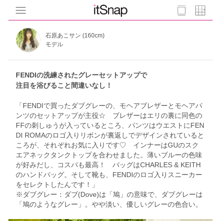
石原あこサン (160cm)
モデル
FENDIの洗練されたグレーセットアップで
注目を浴びること間違いなし！
「FENDIで買ったダブグレーの、モヘアブレザーとモヘアパ
ンツのセットアップが主役☆ ブレザーはエリの裏に同色の
FFの刺しゅうが入っているところ、パンツはウエストにFEN
DI ROMAのロゴ入りリボンが裏返しでデザインされていると
ころが、それぞれお気に入りです♡ インナーはGUのスク
エアネックタンクトップを合わせました。薄いブルーの色味
が好みだし、コスパも最高！ バッグはCHARLES & KEITH
のハンドバッグ。そして靴も、FENDIのロゴ入りスニーカー
をセレクトしたんです！」
※ダブグレー：ダブ(Dove)は「鳩」の意味で、ダブグレーは
「鳩のようなグレー」。やや淡い、優しいグレーの色合い。