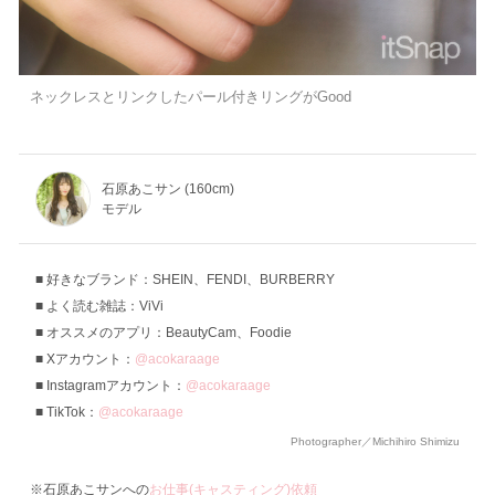
ネックレスとリンクしたパール付きリングがGood
石原あこサン (160cm)
モデル
好きなブランド：SHEIN、FENDI、BURBERRY
よく読む雑誌：ViVi
オススメのアプリ：BeautyCam、Foodie
Xアカウント：
@acokaraage
Instagramアカウント：
@acokaraage
TikTok：
@acokaraage
Photographer／Michihiro Shimizu
※石原あこサンへの
お仕事(キャスティング)依頼