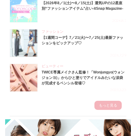
【2026年8／1(土)〜8／15(土)】運気UPの12星座
別“ファッションアイテム”占い-itSnap Magazine-
2026.8.1
ファッション
【1週間コーデ】7／21(火)〜7／25(土)最新ファッ
ションをピックアップ♡
2026.7.29
ビューティー
TWICE専属メイクさん監修！「Wonjungyo(ウォン
ジョンヨ)」からひと塗りでアイドルみたいな涙袋
が完成するペンシル登場♡
2023.3.23
もっと見る