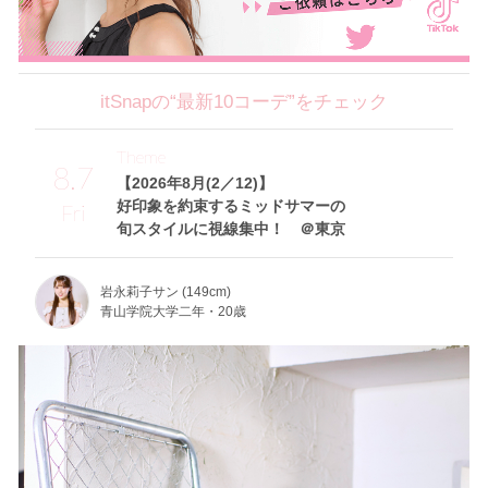
itSnapの“最新10コーデ”をチェック
Theme
8.7
【2026年8月(2／12)】
好印象を約束するミッドサマーの
Fri
旬スタイルに視線集中！ ＠東京
岩永莉子サン (149cm)
青山学院大学二年・20歳