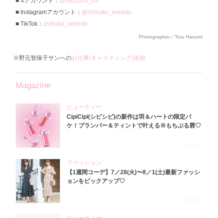
Xアカウント：
@mjc2024_03
Instagramアカウント：
@chihoko_nomoto
TikTok：
chihoko_nomoto
Photographer／Toru Hasumi
※野元智保子サンへの
お仕事(キャスティング)依頼
Magazine
ビューティー
CipiCipi(シピシピ)の新作は羽＆ハートの限定パ
ケ！プランパー＆ティントで叶える※もちぷる唇♡
2026.8.6
ファッション
【1週間コーデ】7／28(火)〜8／1(土)最新ファッシ
ョンをピックアップ♡
2026.8.5