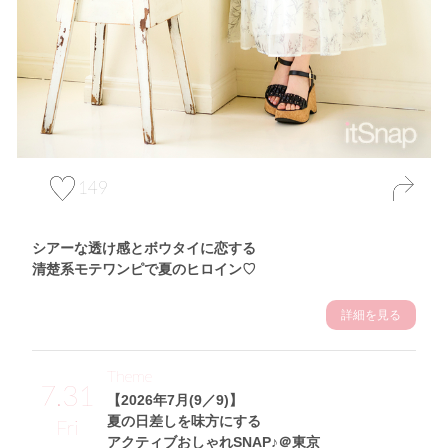
149
シアーな透け感とボウタイに恋する
清楚系モテワンピで夏のヒロイン♡
詳細を見る
Theme
7.31
【2026年7月(9／9)】
夏の日差しを味方にする
Fri
アクティブおしゃれSNAP♪＠東京