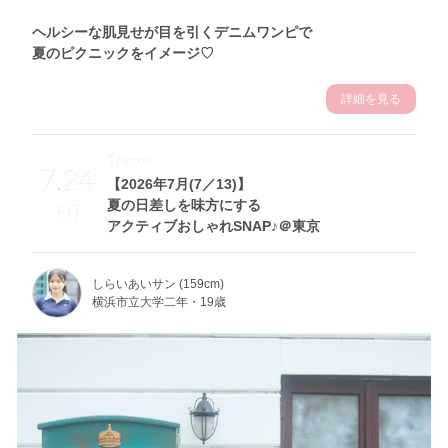
ヘルシーな肌見せが目を引くデニムワンピで
夏のピクニックをイメージ♡
詳細を見る
Theme
7.24
【2026年7月(7／13)】
夏の日差しを味方にする
Fri
アクティブおしゃれSNAP♪＠東京
しらいあいサン (159cm)
横浜市立大学二年・19歳