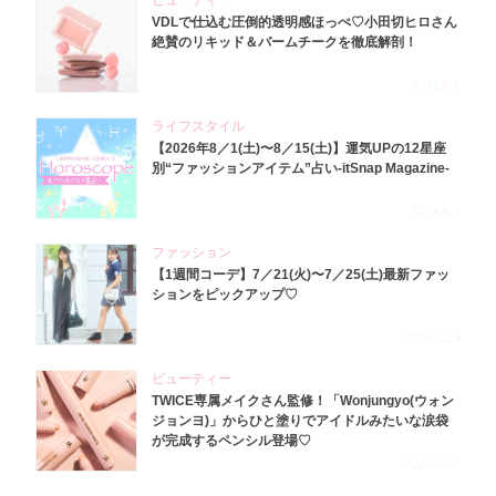
ビューティー
VDLで仕込む圧倒的透明感ほっぺ♡小田切ヒロさん
絶賛のリキッド＆バームチークを徹底解剖！
2026.8.4
ライフスタイル
【2026年8／1(土)〜8／15(土)】運気UPの12星座
別“ファッションアイテム”占い-itSnap Magazine-
2026.8.1
ファッション
【1週間コーデ】7／21(火)〜7／25(土)最新ファッ
ションをピックアップ♡
2026.7.29
ビューティー
TWICE専属メイクさん監修！「Wonjungyo(ウォン
ジョンヨ)」からひと塗りでアイドルみたいな涙袋
が完成するペンシル登場♡
2023.3.23