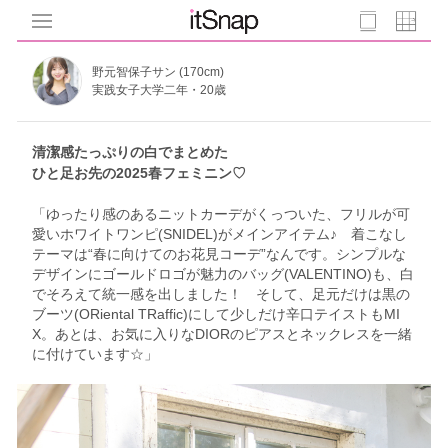
野元智保子サン (170cm)
実践女子大学二年・20歳
清潔感たっぷりの白でまとめた
ひと足お先の2025春フェミニン♡
「ゆったり感のあるニットカーデがくっついた、フリルが可
愛いホワイトワンピ(SNIDEL)がメインアイテム♪ 着こなし
テーマは“春に向けてのお花見コーデ”なんです。シンプルな
デザインにゴールドロゴが魅力のバッグ(VALENTINO)も、白
でそろえて統一感を出しました！ そして、足元だけは黒の
ブーツ(ORiental TRaffic)にして少しだけ辛口テイストもMI
X。あとは、お気に入りなDIORのピアスとネックレスを一緒
に付けています☆」