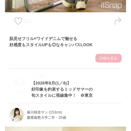
101
肌見せフリル×ワイドデニムで魅せる
好感度もスタイルUPも◎なキャンパスLOOK
詳細を見る
Theme
8.4
【2026年8月(1／8)】
好印象を約束するミッドサマーの
Tue
旬スタイルに視線集中！ ＠東京
篠川桃音サン (153cm)
慶應義塾大学二年・20歳