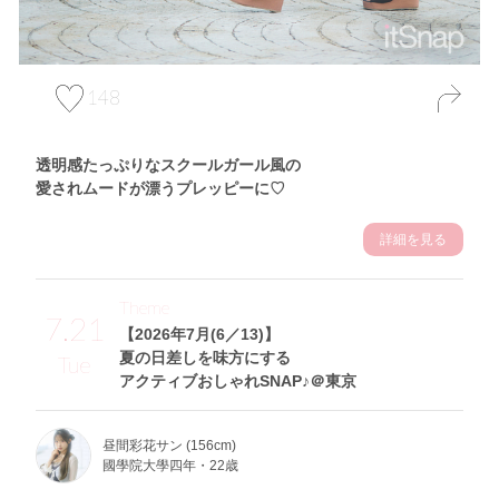
148
透明感たっぷりなスクールガール風の
愛されムードが漂うプレッピーに♡
詳細を見る
Theme
7.21
【2026年7月(6／13)】
夏の日差しを味方にする
Tue
アクティブおしゃれSNAP♪＠東京
昼間彩花サン (156cm)
國學院大學四年・22歳