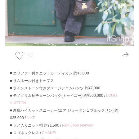
142
エリファー付きニットカーディガン 約¥3,000
サムホール付きトップス
ラインストーン付きダメージデニムパンツ 約¥7,000
モノグラム柄チェーンバッグ(トゥイニー) 約¥500,000 /
LOUIS
VUITTON
厚底ハイカットスニーカー(エア ジョーダン 1 ブルックリン) 約
¥25,000 /
NIKE
ラメ入りニット帽 約¥1,500 /
PARK®︎by oneway
ロゴネックレス /
CHANEL