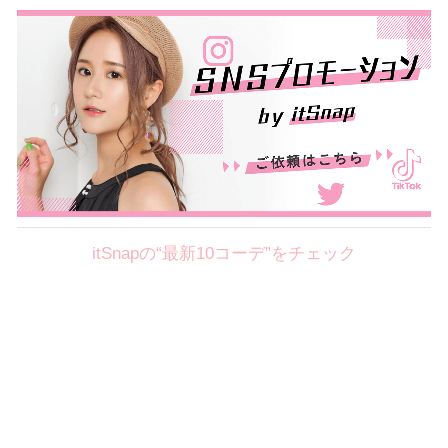
itSnapの“最新10コーデ”をチェック
Theme
8.7
【2026年8月(2／12)】
好印象を約束するミッドサマーの
Fri
旬スタイルに視線集中！ ＠東京
岩永莉子サン (149cm)
青山学院大学二年・20歳