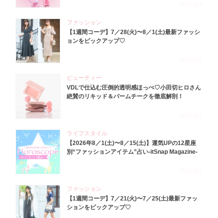
2026.8.6
ファッション
【1週間コーデ】7／28(火)〜8／1(土)最新ファッシ
ョンをピックアップ♡
2026.8.5
ビューティー
VDLで仕込む圧倒的透明感ほっぺ♡小田切ヒロさん
絶賛のリキッド＆バームチークを徹底解剖！
2026.8.4
ライフスタイル
【2026年8／1(土)〜8／15(土)】運気UPの12星座
別“ファッションアイテム”占い-itSnap Magazine-
2026.8.1
ファッション
【1週間コーデ】7／21(火)〜7／25(土)最新ファッ
ションをピックアップ♡