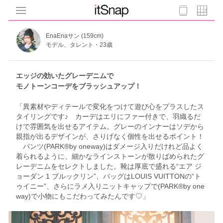
EnaEnaサン (159cm)
モデル、タレント・23歳
エッジの効いたグレーデニムで
モノトーンコーデをブラッシュアップ！
「異素材やディテールで変化をつけて遊び心をプラスしたス
タイリングです♪ カーデはエリにファー付きで、羽織るだ
けで雰囲気を出せるアイテム。グレーのインナーはソデから
親指が出るデザインが、さりげなく個性を出せるポイント！
パンツ(PARK®︎by oneway)はダメージ入りだけれど品よく
着られるように、細かなラインストーンが散りばめられたグ
レーデニムをセレクトしました。靴は厚底で盛れる“エア ジ
ョーダン 1 ブルックリン”、バッグはLOUIS VUITTONの“ト
ゥイニー”、さらにラメ入りニットキャップで(PARK®︎by one
way)で小物にもこだわってみたんです♡」