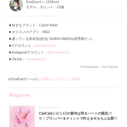
EnaEnaサン (159cm)
モデル、タレント・23歳
好きなブランド：Calvin Klein
オススメのアプリ：RED
通っている美容室(担当): NORA UMEDA(原秀興サン)
Xアカウント：
@enaena522
Instagramアカウント：
@enaena522
TikTok：
＠enaena522
Photographer／Toru Hasumi
※EnaEnaサンへの
お仕事(キャスティング)依頼
Magazine
ビューティー
CipiCipi(シピシピ)の新作は羽＆ハートの限定パ
ケ！プランパー＆ティントで叶える※もちぷる唇♡