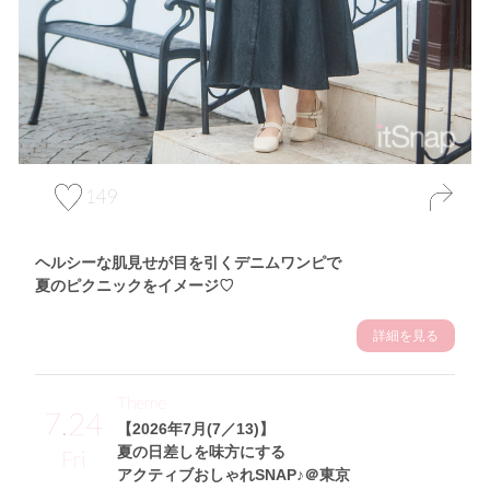
149
ヘルシーな肌見せが目を引くデニムワンピで
夏のピクニックをイメージ♡
詳細を見る
Theme
7.24
【2026年7月(7／13)】
夏の日差しを味方にする
Fri
アクティブおしゃれSNAP♪＠東京