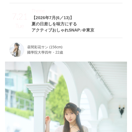
Theme
7.21
【2026年7月(6／13)】
夏の日差しを味方にする
Tue
アクティブおしゃれSNAP♪＠東京
昼間彩花サン (156cm)
國學院大學四年・22歳