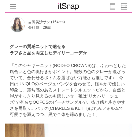
吉岡美沙サン (154cm)
会社員・29歳
グレーの質感ニットで魅せる
ラフさと品を両立したデイリーコーデ☆
「このシャギーニット(RODEO CROWNS)は、ふわっとした
風合いと色の奥行きがポイント。複数の色のグレーが混ざっ
ていて、合わせるボトムを選ばない万能さも推しです♪ 今
日はUNIQLOのベージュパンツを合わせて、軽やかで優しい
印象に。落ち感のあるストレートシルエットだから、自然と
脚がすっきり見えるのも嬉しい☆ 靴は“リカバリーシュー
ズ”で有名なOOFOSのビーチサンダルで、抜け感と歩きやす
さを両取り。バッグ(CHARLES & KEITH)は丸みフォルムで
可愛さを添えつつ、黒で全体を締めました！」