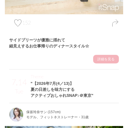
152
サイドプリーツが優雅に揺れて
細見えするお仕事帰りのディナースタイル☆
詳細を見る
Theme
7.14
"【2026年7月(4／13)】
夏の日差しを味方にする
Tue
アクティブおしゃれSNAP♪＠東京"
保坂玲奈サン (157cm)
モデル、フィットネストレーナー・31歳