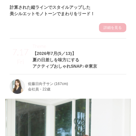
計算された縦ラインでスタイルアップした
美シルエットモノトーンでまわりをリード！
詳細を見る
Theme
7.17
【2026年7月(5／13)】
夏の日差しを味方にする
Fri
アクティブおしゃれSNAP♪＠東京
佐藤日向子サン (167cm)
会社員・22歳