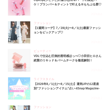
ケ！プランパー＆ティントで叶える※もちぷる唇♡
2026.8.6
ファッション
【1週間コーデ】7／28(火)〜8／1(土)最新ファッシ
ョンをピックアップ♡
2026.8.5
ビューティー
VDLで仕込む圧倒的透明感ほっぺ♡小田切ヒロさん
絶賛のリキッド＆バームチークを徹底解剖！
2026.8.4
ライフスタイル
【2026年8／1(土)〜8／15(土)】運気UPの12星座
別“ファッションアイテム”占い-itSnap Magazine-
2026.8.1
ファッション