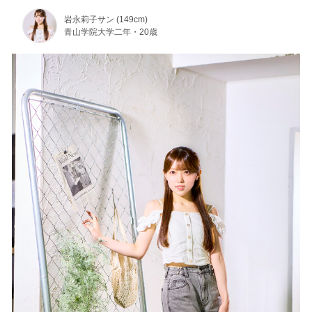
岩永莉子サン (149cm)
青山学院大学二年・20歳