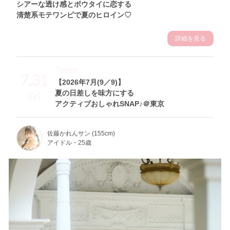
シアーな透け感とボウタイに恋する
清楚系モテワンピで夏のヒロイン♡
詳細を見る
Theme
7.31
【2026年7月(9／9)】
夏の日差しを味方にする
Fri
アクティブおしゃれSNAP♪＠東京
佐藤かれんサン (155cm)
アイドル・25歳