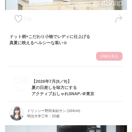
156
ドット柄×こだわり小物でレディに仕上げる
真夏に映えるヘルシーな装い☆
詳細を見る
Theme
7.28
【2026年7月(8／9)】
夏の日差しを味方にする
Tue
アクティブおしゃれSNAP♪＠東京
ドリッシー野田未結サン (164cm)
明治大学三年・20歳