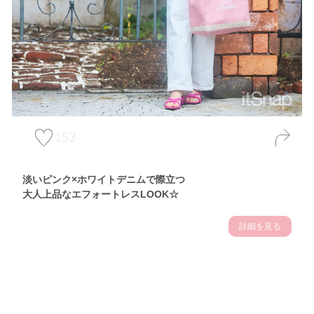
153
淡いピンク×ホワイトデニムで際立つ
大人上品なエフォートレスLOOK☆
詳細を見る
Theme
7.10
【2026年7月(3／13)】
夏の日差しを味方にする
Fri