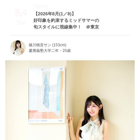
Theme
8.4
【2026年8月(1／8)】
好印象を約束するミッドサマーの
Tue
旬スタイルに視線集中！ ＠東京
篠川桃音サン (153cm)
慶應義塾大学二年・20歳