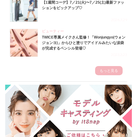
【1週間コーデ】7／21(火)〜7／25(土)最新ファッ
ションをピックアップ♡
2026.7.29
ビューティー
TWICE専属メイクさん監修！「Wonjungyo(ウォン
ジョンヨ)」からひと塗りでアイドルみたいな涙袋
が完成するペンシル登場♡
2023.3.23
もっと見る