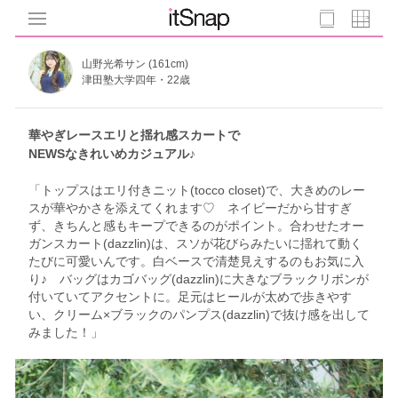
山野光希サン (161cm)
津田塾大学四年・22歳
華やぎレースエリと揺れ感スカートで
NEWSなきれいめカジュアル♪
「トップスはエリ付きニット(tocco closet)で、大きめのレー
スが華やかさを添えてくれます♡ ネイビーだから甘すぎ
ず、きちんと感もキープできるのがポイント。合わせたオー
ガンスカート(dazzlin)は、スソが花びらみたいに揺れて動く
たびに可愛いんです。白ベースで清楚見えするのもお気に入
り♪ バッグはカゴバッグ(dazzlin)に大きなブラックリボンが
付いていてアクセントに。足元はヒールが太めで歩きやす
い、クリーム×ブラックのパンプス(dazzlin)で抜け感を出して
みました！」