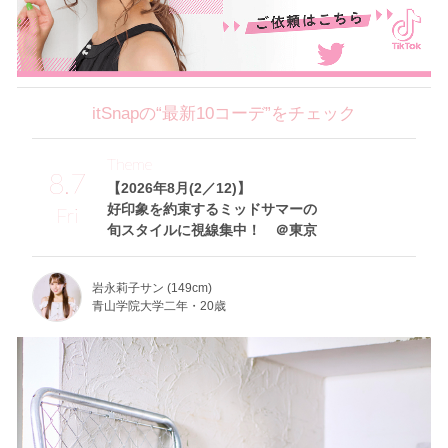
itSnapの“最新10コーデ”をチェック
Theme
8.7
【2026年8月(2／12)】
好印象を約束するミッドサマーの
Fri
旬スタイルに視線集中！ ＠東京
岩永莉子サン (149cm)
青山学院大学二年・20歳