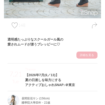
148
透明感たっぷりなスクールガール風の
愛されムードが漂うプレッピーに♡
詳細を見る
Theme
7.21
【2026年7月(6／13)】
夏の日差しを味方にする
Tue
アクティブおしゃれSNAP♪＠東京
昼間彩花サン (156cm)
國學院大學四年・22歳