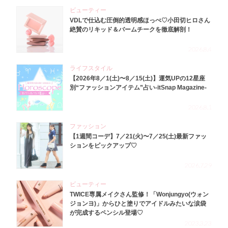
ビューティー
VDLで仕込む圧倒的透明感ほっぺ♡小田切ヒロさん
絶賛のリキッド＆バームチークを徹底解剖！
2026.8.4
ライフスタイル
【2026年8／1(土)〜8／15(土)】運気UPの12星座
別“ファッションアイテム”占い-itSnap Magazine-
2026.8.1
ファッション
【1週間コーデ】7／21(火)〜7／25(土)最新ファッ
ションをピックアップ♡
2026.7.29
ビューティー
TWICE専属メイクさん監修！「Wonjungyo(ウォン
ジョンヨ)」からひと塗りでアイドルみたいな涙袋
が完成するペンシル登場♡
2023.3.23