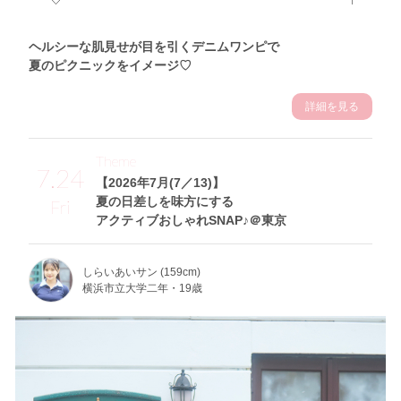
ヘルシーな肌見せが目を引くデニムワンピで
夏のピクニックをイメージ♡
詳細を見る
Theme
7.24
【2026年7月(7／13)】
夏の日差しを味方にする
Fri
アクティブおしゃれSNAP♪＠東京
しらいあいサン (159cm)
横浜市立大学二年・19歳