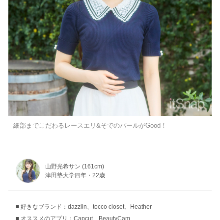
細部までこだわるレースエリ&そでのパールがGood！
山野光希サン (161cm)
津田塾大学四年・22歳
好きなブランド：dazzlin、tocco closet、Heather
オススメのアプリ：Capcut、BeautyCam