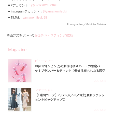
Xアカウント：
@circle2024_0098
Instagramアカウント：
@yamanomitsuki
TikTok：
yamanomitsuki98
Photographer／Michihiro Shimizu
※山野光希サンへの
お仕事(キャスティング)依頼
Magazine
ビューティー
CipiCipi(シピシピ)の新作は羽＆ハートの限定パ
ケ！プランパー＆ティントで叶える※もちぷる唇♡
2026.8.6
ファッション
【1週間コーデ】7／28(火)〜8／1(土)最新ファッシ
ョンをピックアップ♡
2026.8.5