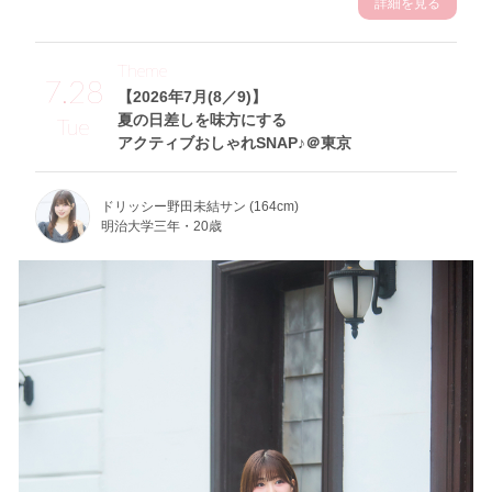
詳細を見る
Theme
7.28
【2026年7月(8／9)】
夏の日差しを味方にする
Tue
アクティブおしゃれSNAP♪＠東京
ドリッシー野田未結サン (164cm)
明治大学三年・20歳