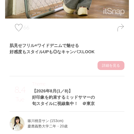
66
肌見せフリル×ワイドデニムで魅せる
好感度もスタイルUPも◎なキャンパスLOOK
詳細を見る
Theme
8.4
【2026年8月(1／8)】
好印象を約束するミッドサマーの
Tue
旬スタイルに視線集中！ ＠東京
篠川桃音サン (153cm)
慶應義塾大学二年・20歳