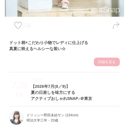
156
ドット柄×こだわり小物でレディに仕上げる
真夏に映えるヘルシーな装い☆
詳細を見る
Theme
7.28
【2026年7月(8／9)】
夏の日差しを味方にする
Tue
アクティブおしゃれSNAP♪＠東京
ドリッシー野田未結サン (164cm)
明治大学三年・20歳