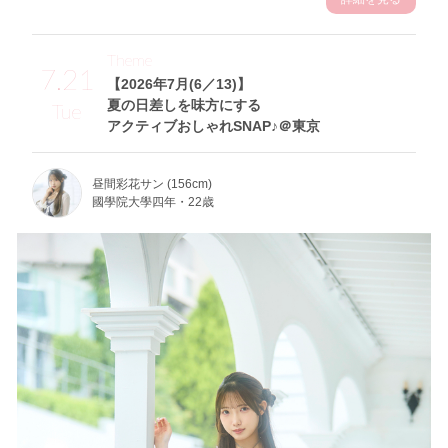
Theme
7.21
【2026年7月(6／13)】
夏の日差しを味方にする
Tue
アクティブおしゃれSNAP♪＠東京
昼間彩花サン (156cm)
國學院大學四年・22歳