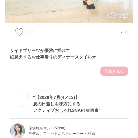
152
サイドプリーツが優雅に揺れて
細見えするお仕事帰りのディナースタイル☆
詳細を見る
Theme
7.14
"【2026年7月(4／13)】
夏の日差しを味方にする
Tue
アクティブおしゃれSNAP♪＠東京"
保坂玲奈サン (157cm)
モデル、フィットネストレーナー・31歳