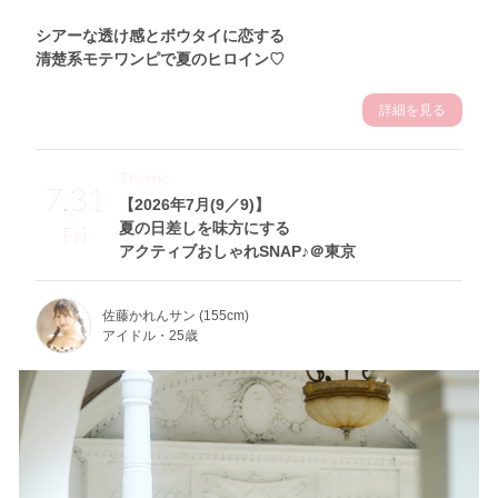
シアーな透け感とボウタイに恋する
清楚系モテワンピで夏のヒロイン♡
詳細を見る
Theme
7.31
【2026年7月(9／9)】
夏の日差しを味方にする
Fri
アクティブおしゃれSNAP♪＠東京
佐藤かれんサン (155cm)
アイドル・25歳