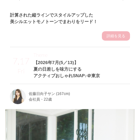
計算された縦ラインでスタイルアップした
美シルエットモノトーンでまわりをリード！
詳細を見る
Theme
7.17
【2026年7月(5／13)】
夏の日差しを味方にする
Fri
アクティブおしゃれSNAP♪＠東京
佐藤日向子サン (167cm)
会社員・22歳