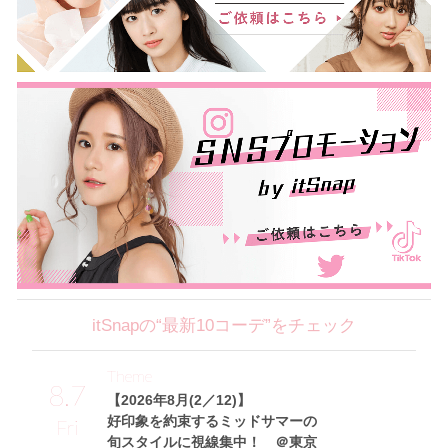
itSnapの“最新10コーデ”をチェック
Theme
8.7
【2026年8月(2／12)】
好印象を約束するミッドサマーの
Fri
旬スタイルに視線集中！ ＠東京