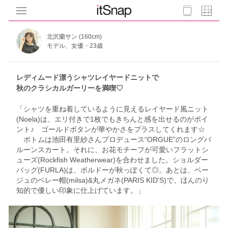
北沢蘭サン (160cm)
モデル、女優・23歳
レディムード漂うシャツレイヤードニットで
秋のクラシカルガーリーを満喫♡
「シャツを重ね着しているように見えるレイヤード風ニット
(Noela)は、エリ付きで1枚でもきちんと感を出せるのがポイ
ント♪ ゴールドボタンが華やかさをプラスしてくれます☆
ボトムは池田有里紗さんプロデュース“ORGUE”のロングバ
ルーンスカート。それに、お花モチーフが可愛いフラットシ
ューズ(Rockfish Weatherwear)を合わせました。ショルダー
バッグ(FURLA)は、ボルドーが秋っぽくて◎。あとは、ベー
ジュのベレー帽(milsa)&丸メガネ(PARIS KID'S)で、ほんのり
知的で優しい印象に仕上げています。」