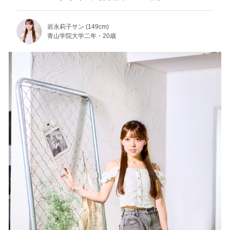
岩永莉子サン (149cm)
青山学院大学二年・20歳