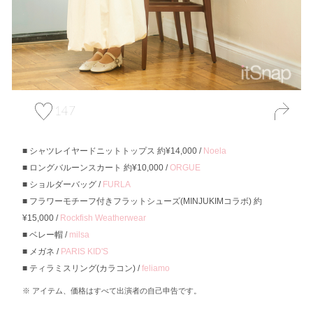
147
シャツレイヤードニットトップス 約¥14,000 /
Noela
ロングバルーンスカート 約¥10,000 /
ORGUE
ショルダーバッグ /
FURLA
フラワーモチーフ付きフラットシューズ(MINJUKIMコラボ) 約
¥15,000 /
Rockfish Weatherwear
ベレー帽 /
milsa
メガネ /
PARIS KID'S
ティラミスリング(カラコン) /
feliamo
アイテム、価格はすべて出演者の自己申告です。