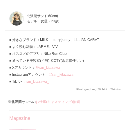
北沢蘭サン (160cm)
モデル、女優・23歳
好きなブランド：MILK、merry jenny、LILLIAN CARAT
よく読む雑誌：LARME、ViVi
オススメのアプリ：Nike Run Club
通っている美容室(担当): COTY(永尾優佳サン)
Xアカウント：
@ran_kitazawa
Instagramアカウント：
@ran_kitazawa
TikTok：
ran_kitazawa_
Photographer／Michihiro Shimizu
※北沢蘭サンへの
お仕事(キャスティング)依頼
Magazine