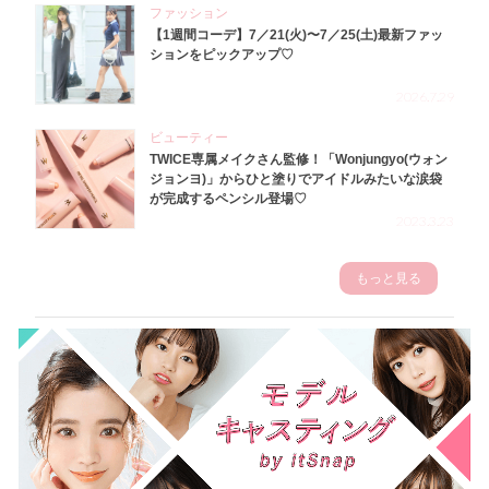
ファッション
【1週間コーデ】7／21(火)〜7／25(土)最新ファッ
ションをピックアップ♡
2026.7.29
ビューティー
TWICE専属メイクさん監修！「Wonjungyo(ウォン
ジョンヨ)」からひと塗りでアイドルみたいな涙袋
が完成するペンシル登場♡
2023.3.23
もっと見る