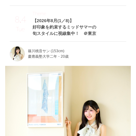
Theme
8.4
【2026年8月(1／8)】
好印象を約束するミッドサマーの
Tue
旬スタイルに視線集中！ ＠東京
篠川桃音サン (153cm)
慶應義塾大学二年・20歳