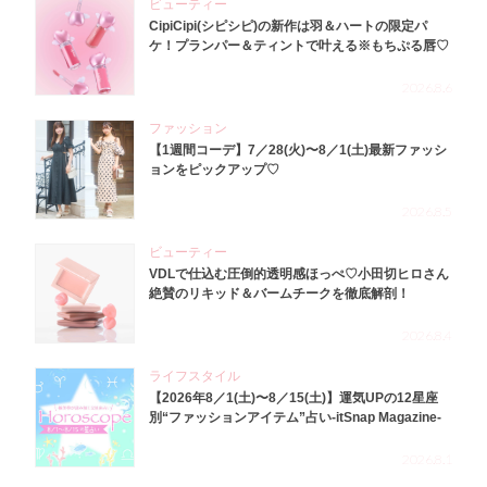
ビューティー
CipiCipi(シピシピ)の新作は羽＆ハートの限定パ
ケ！プランパー＆ティントで叶える※もちぷる唇♡
2026.8.6
ファッション
【1週間コーデ】7／28(火)〜8／1(土)最新ファッシ
ョンをピックアップ♡
2026.8.5
ビューティー
VDLで仕込む圧倒的透明感ほっぺ♡小田切ヒロさん
絶賛のリキッド＆バームチークを徹底解剖！
2026.8.4
ライフスタイル
【2026年8／1(土)〜8／15(土)】運気UPの12星座
別“ファッションアイテム”占い-itSnap Magazine-
2026.8.1