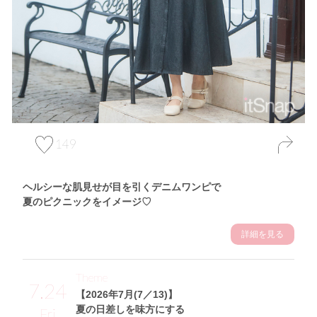
149
ヘルシーな肌見せが目を引くデニムワンピで
夏のピクニックをイメージ♡
詳細を見る
Theme
7.24
【2026年7月(7／13)】
夏の日差しを味方にする
Fri