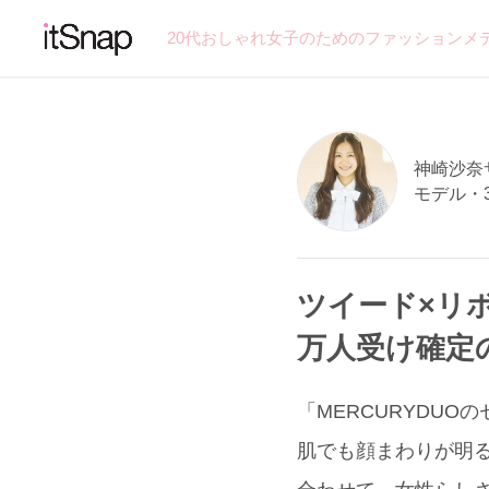
20代おしゃれ女子のためのファッションメ
神崎沙奈サン
モデル・
ツイード×リ
万人受け確定
「MERCURYDU
肌でも顔まわりが明る