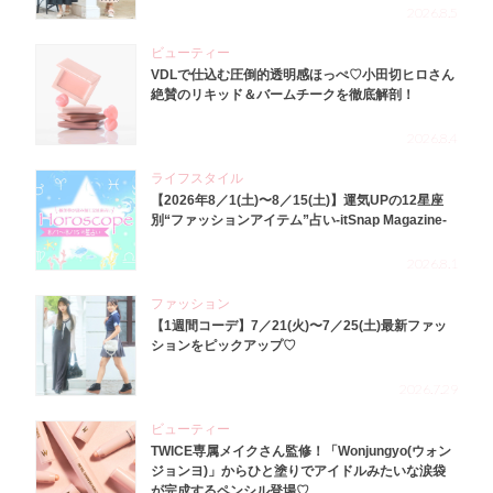
2026.8.5
ビューティー
VDLで仕込む圧倒的透明感ほっぺ♡小田切ヒロさん
絶賛のリキッド＆バームチークを徹底解剖！
2026.8.4
ライフスタイル
【2026年8／1(土)〜8／15(土)】運気UPの12星座
別“ファッションアイテム”占い-itSnap Magazine-
2026.8.1
ファッション
【1週間コーデ】7／21(火)〜7／25(土)最新ファッ
ションをピックアップ♡
2026.7.29
ビューティー
TWICE専属メイクさん監修！「Wonjungyo(ウォン
ジョンヨ)」からひと塗りでアイドルみたいな涙袋
が完成するペンシル登場♡