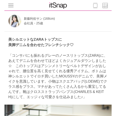
新藤利佐サン (168cm)
会社員・25歳
美シルエットなZARAトップスに
美脚デニムを合わせたフレンチシック♡
「コンサバにも振れるグレーのノースリトップス(ZARA)に、
あえてデニムを合わせてほどよくカジュアルダウンしました
☆ このトップスはアシンメトリーなベルトデザインがおし
ゃれで、腰位置を高く見せてくれる優秀アイテム。ボトムは
神シルエットでイロチ買いしたMOUSSYのデニムで、美脚メ
イクを意識しています。小物はスクエアバッグ(LOEWE)でク
ラス感をプラス。マチがあってたくさん入るから重宝してる
んです。靴はクロスストラップパンプス(CHARLES & KEIT
H)にして、エッジィな可愛さを仕込みました♪」