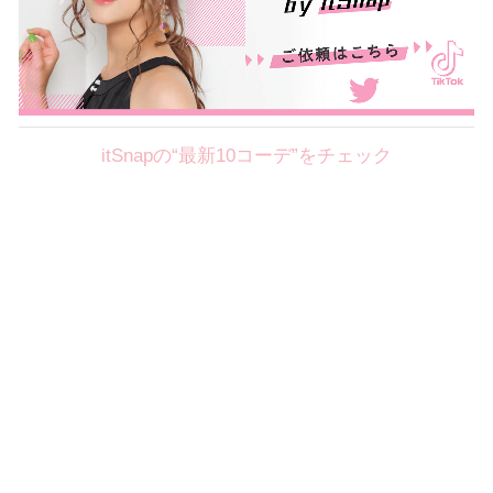
itSnapの“最新10コーデ”をチェック
Theme
8.7
【2026年8月(2／12)】
好印象を約束するミッドサマーの
Fri
旬スタイルに視線集中！ ＠東京
岩永莉子サン (149cm)
青山学院大学二年・20歳