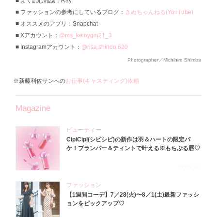
よく読む雑誌：Ray
ファッションの参考にしているブログ：
きぬちゃんねる(YouTube)
オススメのアプリ：Snapchat
Xアカウント：
@ms_keioygm21_3
Instagramアカウント：
@risa.shindo.620
Photographer／Michihiro Shimizu
※新藤利佐サンへの
お仕事(キャスティング)依頼
Magazine
ビューティー
CipiCipi(シピシピ)の新作は羽＆ハートの限定パ
ケ！プランパー＆ティントで叶える※もちぷる唇♡
2026.8.6
ファッション
【1週間コーデ】7／28(火)〜8／1(土)最新ファッシ
ョンをピックアップ♡