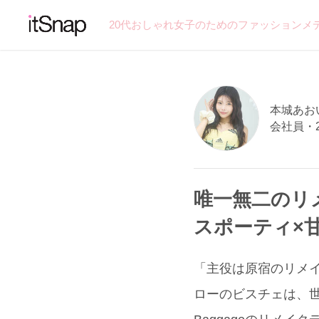
20代おしゃれ女子のためのファッションメ
本城あおい
会社員・
唯一無二のリメ
スポーティ×甘
「主役は原宿のリメイクシ
ローのビスチェは、世