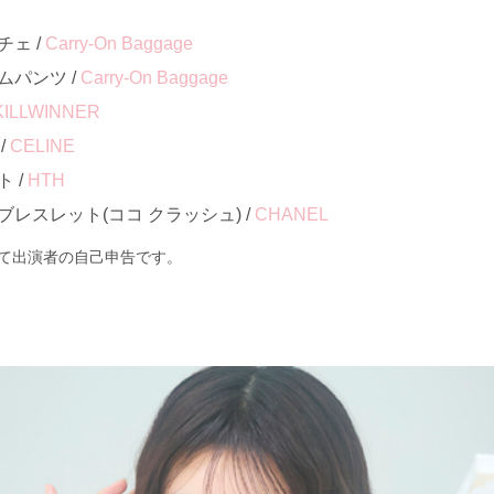
チェ /
Carry-On Baggage
ムパンツ /
Carry-On Baggage
KILLWINNER
/
CELINE
 /
HTH
レスレット(ココ クラッシュ) /
CHANEL
て出演者の自己申告です。