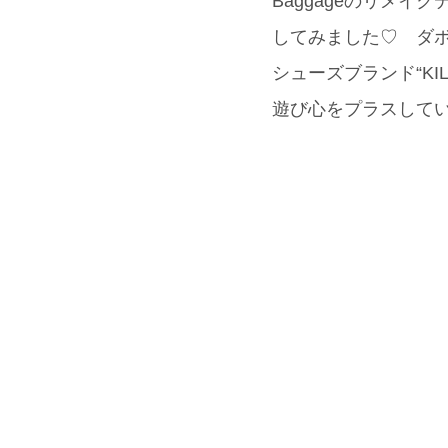
Baggageのリメ
してみました♡ ダ
シューズブランド“K
遊び心をプラスして