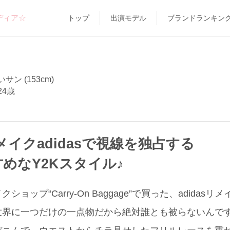
ディア☆
トップ
出演モデル
ブランドランキン
サン (153cm)
24歳
イクadidasで視線を独占する
めなY2Kスタイル♪
ョップ“Carry-On Baggage”で買った、adidas
界に一つだけの一点物だから絶対誰とも被らないんです。ボ