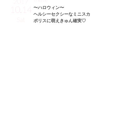
2017
10.14
〜ハロウィン〜
ヘルシーセクシーなミニスカ
Sat
ポリスに萌えきゅん確実♡
小林あかりサン (155cm)
薬剤師・27歳