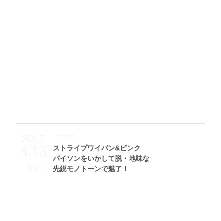
可愛いガールズポリスにクギ付け☆
「いつかポリスの衣装(clearstone)を着てみたいと思っていた
ので、この機会に(笑)。上半身はストレッチ素材で適度にフ
ィットしつつ、ミニスカが透け感のあるオーガンジーでキュ
ートなのが◎。帽子はもちろん、シルバーの手錠と銃もセッ
トで付いていていい感じです♪ 足元はヒール高めのパンプ
ス(ESPERANZA)で、スタイルアップも意識☆ 猫はシャル
トリューという猫種で名前はシャノンちゃんらしいです♡」
Theme
2017
4.13
ストライプワイパン&ピンク
パイソンをいかして脱・地味な
Thu
先鋭モノトーンで魅了！
小林あかりサン (155cm)
薬剤師・26歳