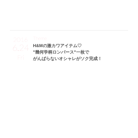
ン革。CÉLINEで買ったお気に入りの一足なんです♪」
Theme
2016
6.24
H&Mの激カワアイテム♡
"幾何学柄ロンパース"一枚で
Fri
がんばらないオシャレがソク完成！
小林あかりサン (155cm)
薬剤師・26歳