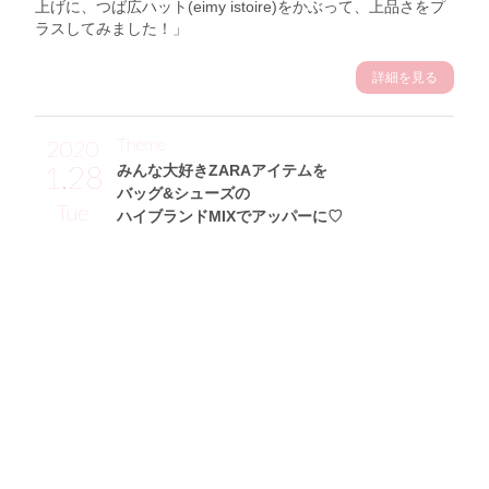
上げに、つば広ハット(eimy istoire)をかぶって、上品さをプ
ラスしてみました！」
詳細を見る
Theme
2020
1.28
みんな大好きZARAアイテムを
バッグ&シューズの
Tue
ハイブランドMIXでアッパーに♡
小林あかりサン (155cm)
薬剤師・29歳