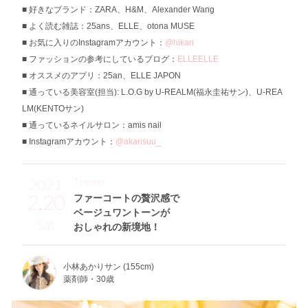
好きなブランド：ZARA、H&M、Alexander Wang
よく読む雑誌：25ans、ELLE、otona MUSE
お気に入りのInstagramアカウント：
@hikari
ファッションの参考にしているブログ：
ELLEELLE
オススメのアプリ：25an、ELLE JAPON
通っている美容室(担当): L.O.G by U-REALM(福永圭祐サン)、U-REA
LM(KENTOサン)
通っているネイルサロン：amis nail
Instagramアカウント：
@akarisuu_
Theme
2021
2.20
ファーコートの贅沢感で
ベージュワントーンが
Sat
おしゃれの新境地！
小林あかりサン (155cm)
薬剤師・30歳