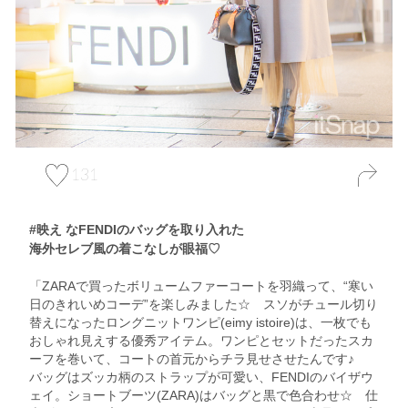
131
#映え なFENDIのバッグを取り入れた
海外セレブ風の着こなしが眼福♡
「ZARAで買ったボリュームファーコートを羽織って、“寒い
日のきれいめコーデ”を楽しみました☆ スソがチュール切り
替えになったロングニットワンピ(eimy istoire)は、一枚でも
おしゃれ見えする優秀アイテム。ワンピとセットだったスカ
ーフを巻いて、コートの首元からチラ見せさせたんです♪
バッグはズッカ柄のストラップが可愛い、FENDIのバイザウ
ェイ。ショートブーツ(ZARA)はバッグと黒で色合わせ☆ 仕