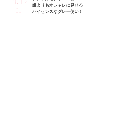
4.17
誰よりもオシャレに見せる
Sun
ハイセンスなグレー使い！
小林あかりサン (155cm)
薬剤師・25歳