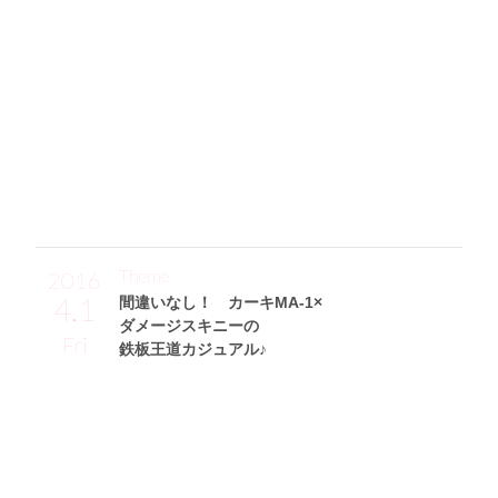
「グレーのスニーカー(NIKE)とニット帽(H&M)を使ってカジ
ュアルにコーディネート。ライダース(EGOIST)とスキニー
パンツ(ZARA)を黒にしたので、トップスも黒だと重くなっち
ゃうからテロ²素材のグレーTシャツ(FOREVER 21)にしまし
た☆ ニット帽に付けたべっ甲のサングラスはENVYM、大
きめサイズで物が沢山入って便利なバッグはZARAのアイテ
ムです！」
Theme
2016
4.1
間違いなし！ カーキMA-1×
ダメージスキニーの
Fri
鉄板王道カジュアル♪
小林あかりサン (155cm)
薬剤師・25歳