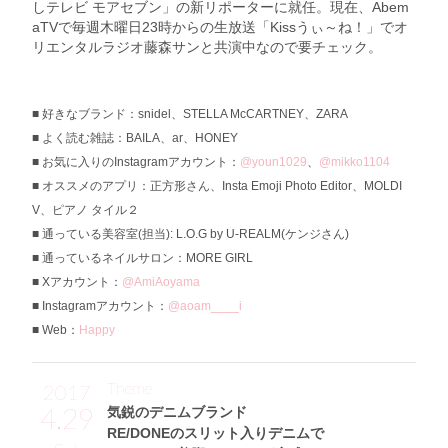
しテレビ モアセブン」の新リポーターに就任。現在、Abem
aTVで毎週木曜日23時からの生放送「Kissうぃ～ね！」でオ
リエンタルラジオ藤森サンと共演中なので要チェック。
好きなブランド：snidel、STELLA McCARTNEY、ZARA
よく読む雑誌：BAILA、ar、HONEY
お気に入りのInstagramアカウント：
@youn1029
、
@mikko1104
オススメのアプリ：正方形さん、Insta Emoji Photo Editor、MOLDI
V、ピアノ タイル２
通っている美容室(担当): L.O.G by U-REALM(ケンジさん)
通っているネイルサロン：MORE GIRL
Xアカウント：
@AmiAoyama
Instagramアカウント：
@aoam____i
Web：
Happy
Theme
2017
4.29
気鋭のデニムブランド
RE/DONEのスリット入りデニムで