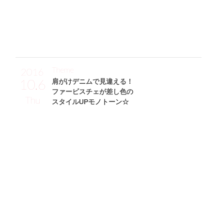
ブニットで、Vネックの開き具合がキレイで絶妙なんです
♡」
Theme
2016
10.6
肩がけデニムで見違える！
ファービスチェが差し色の
Thu
スタイルUPモノトーン☆
青山あみサン (167cm)
モデル、タレント・25歳