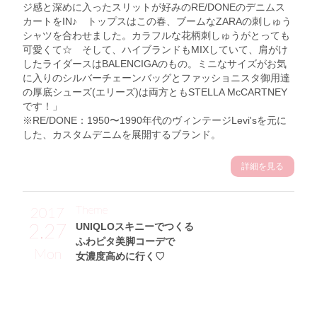
ジ感と深めに入ったスリットが好みのRE/DONEのデニムス
カートをIN♪ トップスはこの春、ブームなZARAの刺しゅう
シャツを合わせました。カラフルな花柄刺しゅうがとっても
可愛くて☆ そして、ハイブランドもMIXしていて、肩がけ
したライダースはBALENCIGAのもの。ミニなサイズがお気
に入りのシルバーチェーンバッグとファッショニスタ御用達
の厚底シューズ(エリーズ)は両方ともSTELLA McCARTNEY
です！」
※RE/DONE：1950〜1990年代のヴィンテージLevi'sを元に
した、カスタムデニムを展開するブランド。
詳細を見る
Theme
2017
2.27
UNIQLOスキニーでつくる
ふわピタ美脚コーデで
Mon
女濃度高めに行く♡
青山あみサン (167cm)
モデル、タレント・26歳