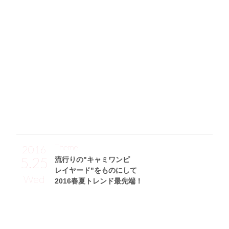
麦わらハットを合わせて夏感MAX！
「最近またロゴTが大流行しているので、お気に入りブラン
ドのMSGMで取り入れてみました♡ 合わせたミニスカート
は韓国通販ブランドのImvelyで購入。ウエストがゴムになっ
ていて、ストレスなく履けるから◎。洋服がネイビー×黒と
少し重たい印象なので、スニーカー(CONVERSE)を赤にして
差し色に。そして、仕上げに夏っぽさがぐ〜んとアップする
麦わらハット(UNITED ARROWS)と定番のCHANELのチェー
ンバッグをINしてカジュアルコーデが完成です☆」
Theme
2016
5.25
流行りの"キャミワンピ
レイヤード"をものにして
Wed
2016春夏トレンド最先端！
青山あみサン (167cm)
モデル、タレント・25歳