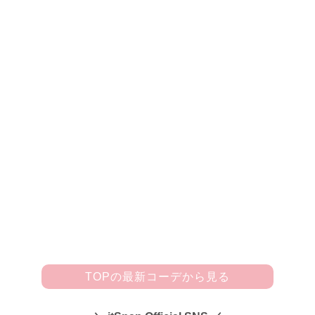
73
スカジャンなのに女っぽさ全開！
ピンクバギーの合あわせで優しい表情に♡
「今シーズンはスカジャンが流行っていけれど、春っぽくそ
して女っぽく着たかったのでパステルピンクのバギーパンツ
(snidel)を合わせたの。このパンツはすそにスリットが入って
いるところがポイント♡ 胸と背中に入ったフラワー刺しゅ
うがお気に入りのスカジャンはSTELLA McCARTNEY、サン
ダルとバッグも同じくSTELLA McCARTNEYで買いました
☆」
TOPの最新コーデから見る