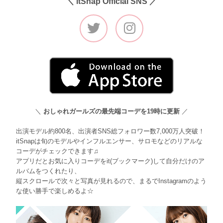
＼ itSnap Official SNS ／
＼
おしゃれガールズの最先端コーデを19時に更新
／
出演モデル約800名、出演者SNS総フォロワー数7,000万人突破！
itSnapは旬のモデルやインフルエンサー、サロモなどのリアルな
コーデがチェックできます♫
アプリだとお気に入りコーデをit(ブックマーク)して自分だけのア
ルバムをつくれたり、
縦スクロールで次々と写真が見れるので、まるでInstagramのよう
な使い勝手で楽しめるよ☆