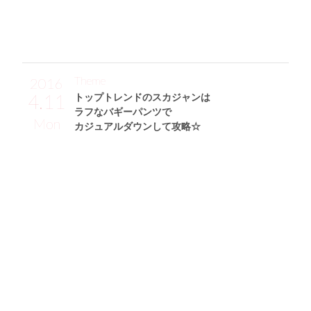
イン、探していた理想的なものに巡り合えました！」
Theme
2016
4.11
トップトレンドのスカジャンは
ラフなバギーパンツで
Mon
カジュアルダウンして攻略☆
青山あみサン (167cm)
モデル、タレント・25歳