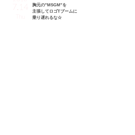
7.14
胸元の"MSGM"を
主張してロゴTブームに
Thu
乗り遅れるな☆
青山あみサン (167cm)
モデル、タレント・25歳