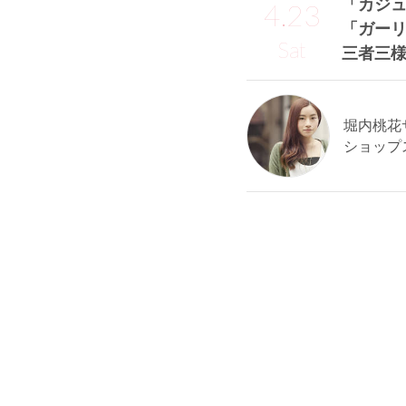
「カジ
4.23
「ガー
Sat
三者三
堀内桃花サン
ショップ