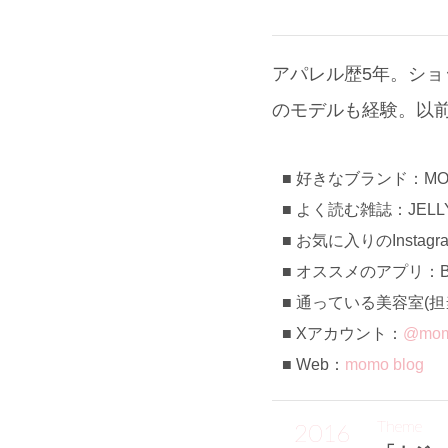
アパレル歴5年。ショ
のモデルも経験。以前は
好きなブランド：MOU
よく読む雑誌：JELLY、V
お気に入りのInstag
オススメのアプリ：B
通っている美容室(担当): 
Xアカウント：
@mom
Web：
momo blog
Theme
2016