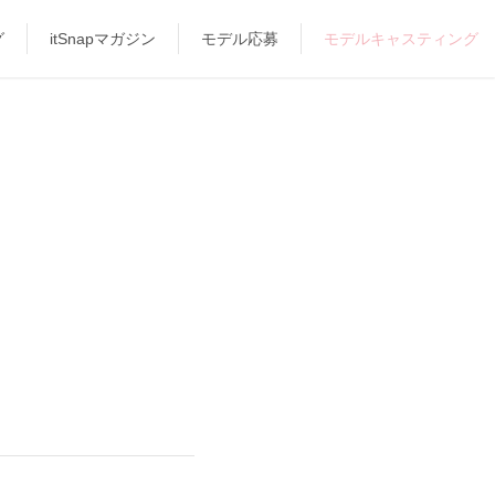
グ
itSnapマガジン
モデル応募
モデルキャスティング