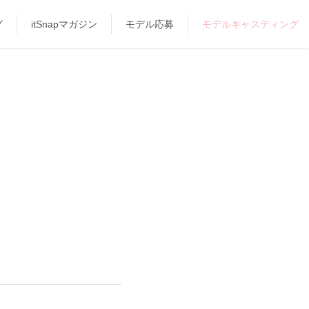
グ
itSnapマガジン
モデル応募
モデルキャスティング