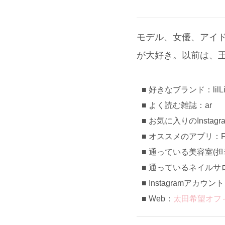
モデル、女優、アイ
が大好き。以前は、
好きなブランド：lilLilly
よく読む雑誌：ar
お気に入りのInstag
オススメのアプリ：Fo
通っている美容室(担当)
通っているネイルサロン：de
Instagramアカウン
Web：
太田希望オフ