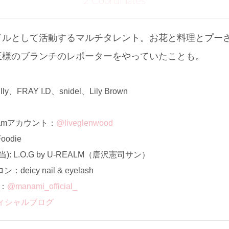
2 Coordinates
ドルとして活動するマルチタレント。お花と料理とプー
王様のブランチのレポーターをやっていたことも。
、FRAY I.D、snidel、Lily Brown
ramアカウント：
@liveglenwood
odie
: L.O.G by U-REALM（唐沢憲司サン）
icy nail & eyelash
ト：
@manami_official_
ィシャルブログ