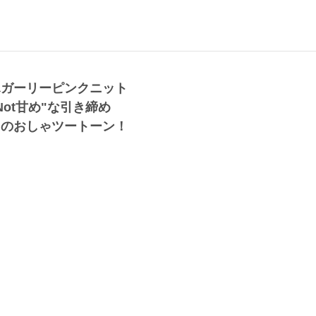
ふガーリーピンクニット
Not甘め"な引き締め
クのおしゃツートーン！
 (160cm)
女優・24歳