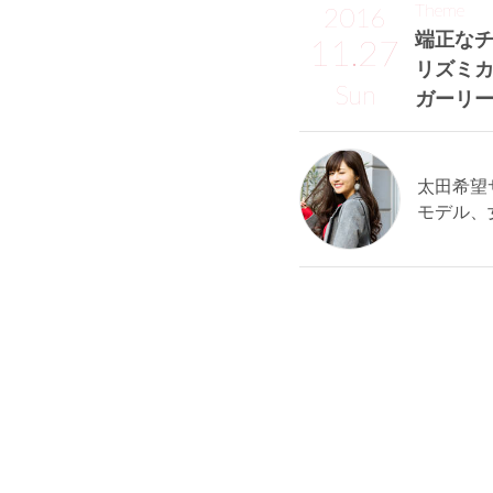
Theme
2016
端正な
11.27
リズミ
Sun
ガーリー
太田希望サン
モデル、