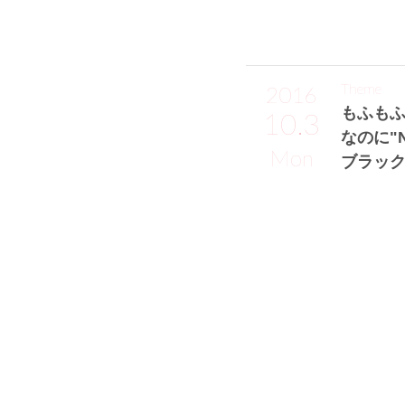
Theme
2016
もふも
10.3
なのに"
Mon
ブラッ
太田希望サン
モデル、