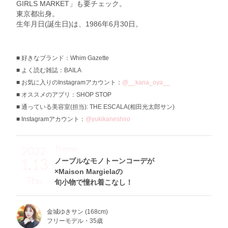
GIRLS MARKET」も要チェック。
東京都出身。
生年月日(誕生日)は、1986年6月30日。
好きなブランド：Whim Gazette
よく読む雑誌：BAILA
お気に入りのInstagramアカウント：
@__kana_oya__
オススメのアプリ：SHOP STOP
通っている美容室(担当): THE ESCALA(相田光太郎サン)
Instagramアカウント：
@yukikaneshiro
Theme
2022
1.13
ノーブルなモノトーンコーデが
×Maison Margielaの
Thu
旬小物で憧れ着こなし！
金城ゆきサン (168cm)
フリーモデル・35歳