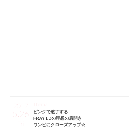
ホワイトニット×ブラックライダースで
クセになる最上級の可愛さをGet！
「KOBE LETTUCEのホワイトハイネックニットを主役に、
黒のライダースジャケットを合わせて甘辛MIXの着こなしに
しました♡ このニットはゆとりのあるハイネックなので、
小顔効果もあって重宝しています。ボトムはレトロな花柄ロ
ングスカートでちょっぴりクラシカルに♪ 秋冬の差し色に
ピッタリなボルドーパンプスや、ナチュラルピンクでいろん
なコーデに合わせやすいチェーンバッグの二つを差し色にし
て、メリハリをプラスしました！」
Theme
2017
5.26
ピンクで魅了する
FRAY I.Dの理想の肩開き
Fri
ワンピにクローズアップ☆