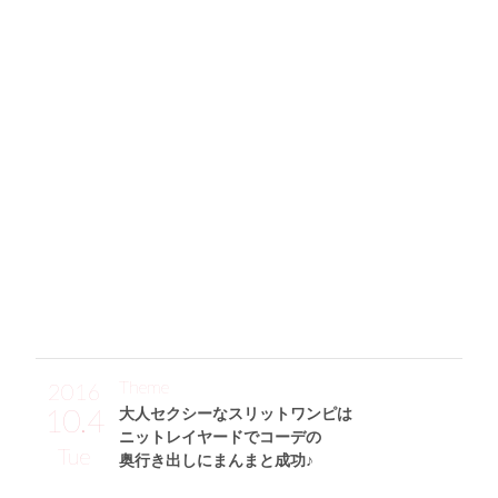
ライダースの強さをほどよく中和する
×プリーツスカートが効果てきめん！
「2大流行アイテムのライダースジャケット(allureville)とプ
リーツスカート(ZARA)でスタイリング。ライダースは少しコ
ンパクトにしつつ、プリーツスカートはハイウエストでスタ
イルUPも意識しました。このスカートは光沢感のあるグリー
ンが珍しくていい感じです。靴はPOOL SIDEのショートブー
ツで、安定感があって歩きやすいのとシンプルでなんにでも
合うから重宝しています。そして、ヒョウ柄をバッグ(TOMO
RROWLAND)で取り入れてアクセントにしました♪」
Theme
2016
10.4
大人セクシーなスリットワンピは
ニットレイヤードでコーデの
Tue
奥行き出しにまんまと成功♪