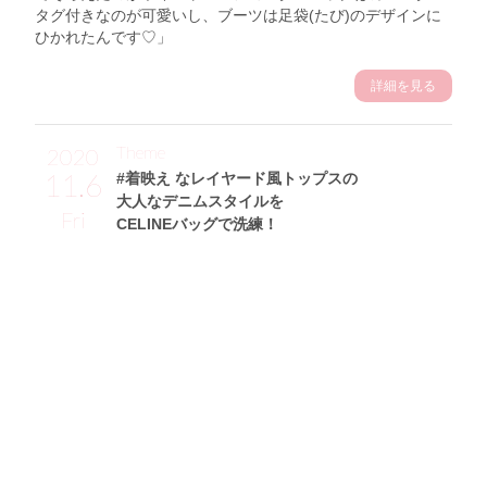
タグ付きなのが可愛いし、ブーツは足袋(たび)のデザインに
ひかれたんです♡」
詳細を見る
Theme
2020
11.6
#着映え なレイヤード風トップスの
大人なデニムスタイルを
Fri
CELINEバッグで洗練！
金城ゆきサン (168cm)
フリーモデル・34歳