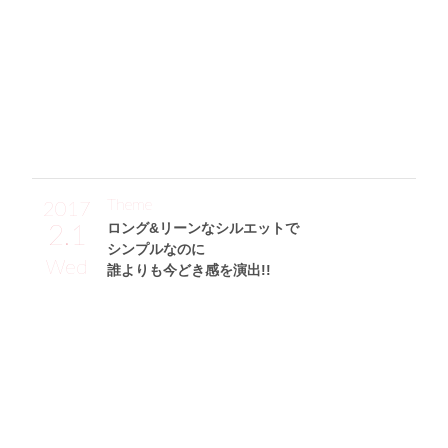
いい感じです☆ シンプルなデザインの白バッグはNATURA
L BEAUTY BASICで購入。巾着っぽい形が◎。これからの季
節に大活躍間違いなしなウエッジソールパンプス(PELLICO
SUNNY)は、ヒール高めでスタイルアップもできてバッチリ
です！」
Theme
2017
2.1
ロング&リーンなシルエットで
シンプルなのに
Wed
誰よりも今どき感を演出!!
金城ゆきサン (168cm)
フリーモデル・30歳