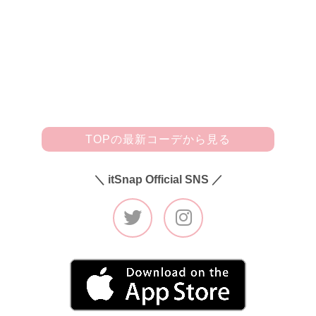
みました。足元は主張控えめなプレーンな黒パンプス(DIAN
A)にしつつ、ミニサイズのなじみやすいピンクベージュバッ
グ(Chloé)でほんのりアクセント♪ さらに、プチプラでそろ
えたブレス(Feria)とネックレス(H&M)をゴールドにして、ち
ょっぴり大人の色気をプラスしてみました！」
TOPの最新コーデから見る
＼ itSnap Official SNS ／