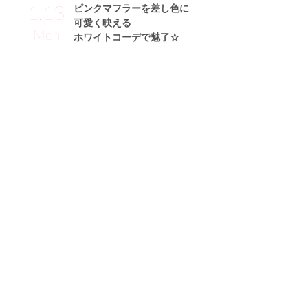
1.13
ピンクマフラーを差し色に
可愛く映える
Mon
ホワイトコーデで魅了☆
金城ゆきサン (168cm)
フリーモデル・33歳