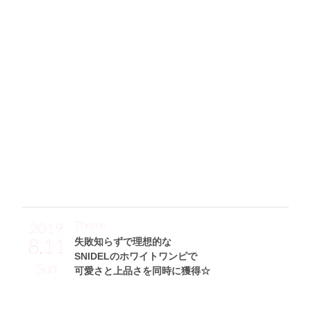
「FRAY I.Dのホワイトコートがメインの真冬の防寒コーデ♪
このコートはもこもこしていて見た目も可愛いしとっても
暖かくて◎なんですが、セール価格で買えたのでラッキーで
す。中はシンプルなニットトップス(Plage)に、ロングワンピ
(SLOBE IENA)をレイヤードしました！ ショートブーツ(AC
YM)はツヤのあるレザーがおしゃれだし、超歩きやすい優秀
アイテム。コーデ全体を明るくしてくれるピンクマフラー(S
TUNNING LURE)を差し色にしつつ、一番のこだわりはChris
tian Diorのトートバッグ。ずっと売り切れだったんですが、
入荷した瞬間に即買いしました！」
Theme
2019
8.11
失敗知らずで理想的な
SNIDELのホワイトワンピで
Sun
可愛さと上品さを同時に獲得☆