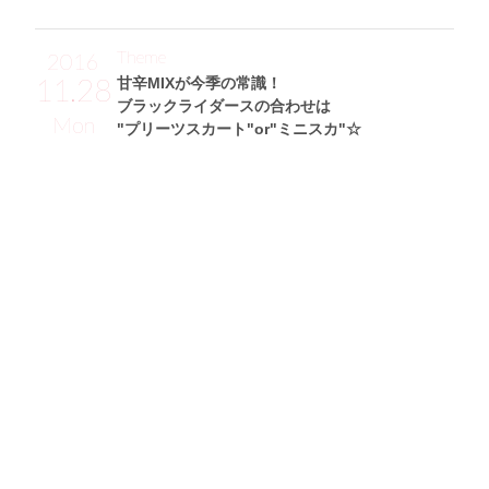
Theme
2016
11.28
甘辛MIXが今季の常識！
ブラックライダースの合わせは
Mon
"プリーツスカート"or"ミニスカ"☆
金城ゆきサン (168cm)
フリーモデル・30歳