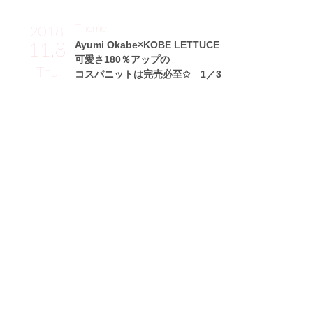
Theme
2018
11.8
Ayumi Okabe×KOBE LETTUCE
可愛さ180％アップの
Thu
コスパニットは完売必至✩ 1／3
金城ゆきサン (168cm)
フリーモデル・32歳