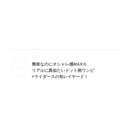
で、ヒール部分のシルバーストラップがポイントです。そし
て、引き締め役として持ったFENDIのズッカ柄リュックは、
FILAとのコラボでスポーティーなロゴが目を引いてとっても
お気に入り！ あとは太めのレザーブレスレットを巻いてア
クセントにしてみました。」
Theme
2018
11.21
簡単なのにオシャレ感MAX☆
リアルに真似たいドット柄ワンピ
Wed
×ライダースの旬レイヤード！
金城ゆきサン (168cm)
フリーモデル・32歳