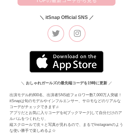
TOPの最新コーデから見る
＼ itSnap Official SNS ／
＼
おしゃれガールズの最先端コーデを19時に更新
／
出演モデル約800名、出演者SNS総フォロワー数7,000万人突破！
itSnapは旬のモデルやインフルエンサー、サロモなどのリアルな
コーデがチェックできます♫
アプリだとお気に入りコーデをit(ブックマーク)して自分だけのア
ルバムをつくれたり、
縦スクロールで次々と写真が見れるので、まるでInstagramのよう
な使い勝手で楽しめるよ☆