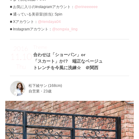
お気に入りのInstagramアカウント：
@erineeeeee
通っている美容室(担当): Spin
Xアカウント：
@riendaya04
Instagramアカウント：
@songxia_ling
Theme
2016
11.10
合わせは「ショーパン」or
「スカート」か!? 端正なベージュ
Thu
トレンチを今風に洗練☆ ＠関西
松下綾サン (168cm)
自営業・23歳