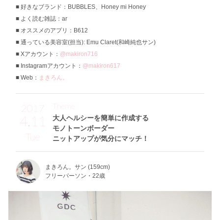
好きなブランド：BUBBLES、Honey mi Honey
よく読む雑誌：ar
オススメのアプリ：B612
通っている美容室(担当): Emu Claret(和崎純也サン)
Xアカウント：
@makiron716
Instagramアカウント：
@makiron617
Web：
まきろん。
Theme
2017
4.11
大人ヘルシーを簡単に作成する
モノトーンボーダー
Tue
ニットアップが気分にマッチ！
まきろん。サン (159cm)
フリーパーソン・22歳