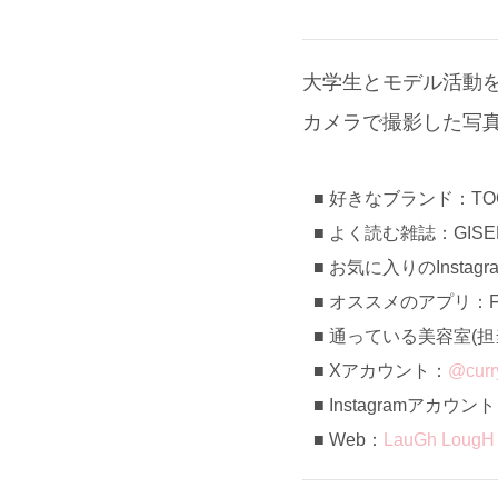
大学生とモデル活動を
カメラで撮影した写
好きなブランド：TOGA
よく読む雑誌：GISE
お気に入りのInstag
オススメのアプリ：Fo
通っている美容室(担当)
Xアカウント：
@curr
Instagramアカウン
Web：
LauGh LougH