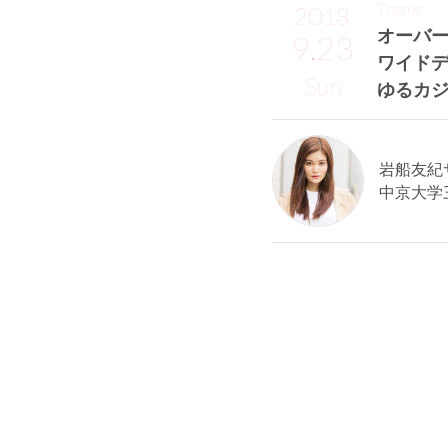
Theme
2018
オーバー
9.23
ワイド
Sun
ゆるカ
岩船友紀サン
中京大学