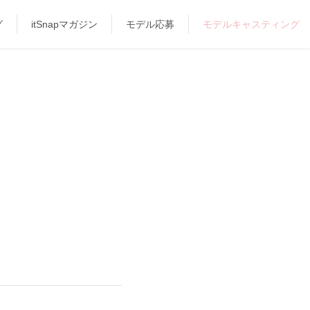
グ
itSnapマガジン
モデル応募
モデルキャスティング