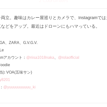
2 Coordinates
両立。趣味はカレー屋巡りとカメラで、Instagramで
真などをアップ。最近はドローンにもハマっている。
、ZARA、G.V.G.V.
Le
ramアカウント：
@riisa1018naka
、
@rolaofficial
odie
: VOA(五味サン)
y8201
ト：
@yuuuuuuuuuu_ki