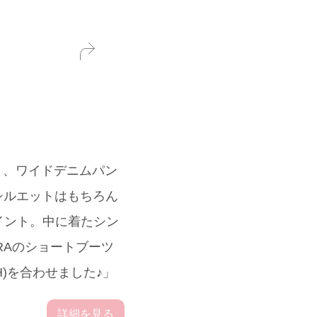
)と、ワイドデニムパン
トはシルエットはもちろん
イント。中に着たシン
ARAのショートブーツ
RCH)を合わせました♪」
詳細を見る