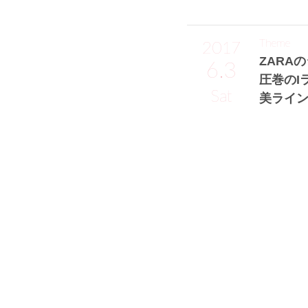
Theme
2017
ZARA
6.3
圧巻のI
Sat
美ライン
岩船友紀サン
中京大学