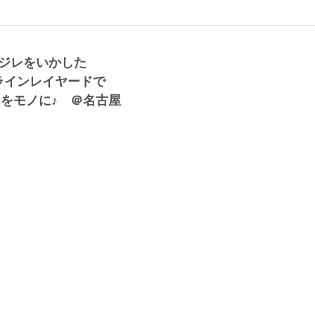
のジレをいかした
ラインレイヤードで
をモノに♪ ＠名古屋
 (172cm)
三年、モデル・20歳