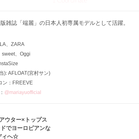
1 Coordinate
t中国版雑誌「端麗」の日本人初専属モデルとして活躍。
A、ZARA
weet、Oggi
aSize
: AFLOAT(宮村サン)
ン：FREEVE
ト：
@mariayuofficial
のアウター×トップス
ードでヨーロピアンな
レディへ☆