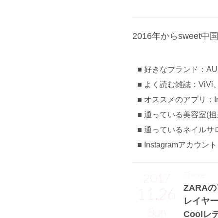
2016年からswee
好きなブランド：AUL
よく読む雑誌：ViVi、s
オススメのアプリ：Inst
通っている美容室(担当)
通っているネイルサロ
Instagramアカウン
Theme
2017
ZARA
11.26
レイヤ
Sun
Cool