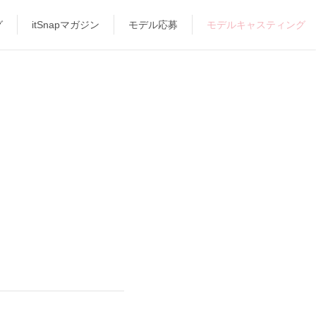
グ
itSnapマガジン
モデル応募
モデルキャスティング