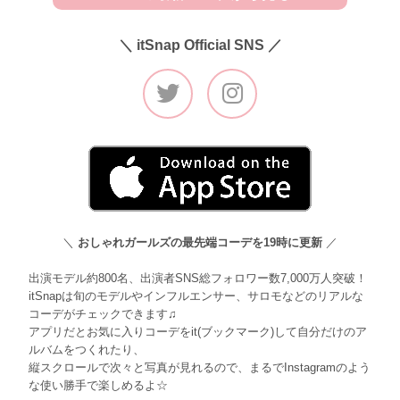
＼ itSnap Official SNS ／
＼
おしゃれガールズの最先端コーデを19時に更新
／
出演モデル約800名、出演者SNS総フォロワー数7,000万人突破！
itSnapは旬のモデルやインフルエンサー、サロモなどのリアルな
コーデがチェックできます♫
アプリだとお気に入りコーデをit(ブックマーク)して自分だけのア
ルバムをつくれたり、
縦スクロールで次々と写真が見れるので、まるでInstagramのよう
な使い勝手で楽しめるよ☆