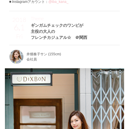
Instagramアカウント：
@iba_kana_
Theme
2018
6.1
ギンガムチェックのワンピが
主役の大人の
Fri
フレンチカジュアル☆ ＠関西
井畑奏子サン (155cm)
会社員