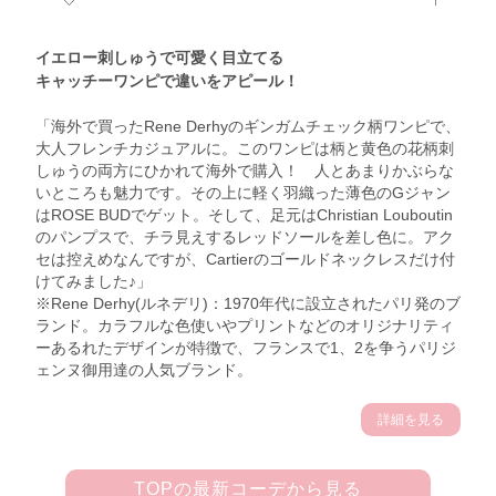
イエロー刺しゅうで可愛く目立てる
キャッチーワンピで違いをアピール！
「海外で買ったRene Derhyのギンガムチェック柄ワンピで、
大人フレンチカジュアルに。このワンピは柄と黄色の花柄刺
しゅうの両方にひかれて海外で購入！ 人とあまりかぶらな
いところも魅力です。その上に軽く羽織った薄色のGジャン
はROSE BUDでゲット。そして、足元はChristian Louboutin
のパンプスで、チラ見えするレッドソールを差し色に。アク
セは控えめなんですが、Cartierのゴールドネックレスだけ付
けてみました♪」
※Rene Derhy(ルネデリ)：1970年代に設立されたパリ発のブ
ランド。カラフルな色使いやプリントなどのオリジナリティ
ーあるれたデザインが特徴で、フランスで1、2を争うパリジ
ェンヌ御用達の人気ブランド。
詳細を見る
TOPの最新コーデから見る