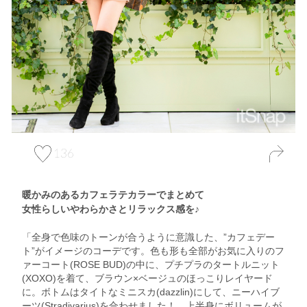
136
暖かみのあるカフェラテカラーでまとめて
女性らしいやわらかさとリラックス感を♪
「全身で色味のトーンが合うように意識した、”カフェデー
ト”がイメージのコーデです。色も形も全部がお気に入りのフ
ァーコート(ROSE BUD)の中に、プチプラのタートルニット
(XOXO)を着て、ブラウン×ベージュのほっこりレイヤード
に。ボトムはタイトなミニスカ(dazzlin)にして、ニーハイブ
ーツ(Stradivarius)を合わせました！ 上半身にボリュームが