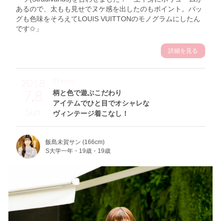
あるので、太もも見せでヌケ感を出したのもポイント。バッ
グも色味をそろえてLOUIS VUITTONのモノグラムにしたん
です✩」
詳細を見る
Theme
2018
7.8
柄と色で遊ぶこだわり
アイテムでひと目でオシャレな
Sun
ヴィンテージ着こなし！
飯島未賀サン (166cm)
S大学一年・19歳・19歳