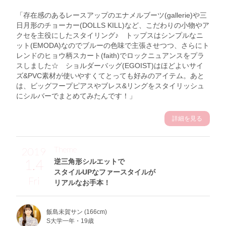
「存在感のあるレースアップのエナメルブーツ(gallerie)や三
日月形のチョーカー(DOLLS KILL)など、こだわりの小物やア
クセを主役にしたスタイリング♪ トップスはシンプルなニ
ット(EMODA)なのでブルーの色味で主張させつつ、さらにト
レンドのヒョウ柄スカート(faith)でロックニュアンスをプラ
スしました☆ ショルダーバッグ(EGOIST)はほどよいサイ
ズ&PVC素材が使いやすくてとっても好みのアイテム。あと
は、ビッグフープピアスやブレス&リングをスタイリッシュ
にシルバーでまとめてみたんです！」
詳細を見る
Theme
2019
1.4
逆三角形シルエットで
スタイルUPなファースタイルが
Fri
リアルなお手本！
飯島未賀サン (166cm)
S大学一年・19歳