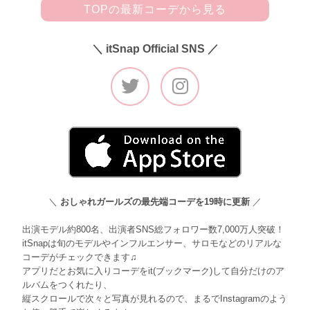
TOPの最新コーデから見る
＼ itSnap Official SNS ／
＼
おしゃれガールズの最先端コーデを19時に更新
／
出演モデル約800名、出演者SNS総フォロワー数7,000万人突破！
itSnapは旬のモデルやインフルエンサー、サロモなどのリアルな
コーデがチェックできます♫
アプリだとお気に入りコーデをit(ブックマーク)して自分だけのア
ルバムをつくれたり、
縦スクロールで次々と写真が見れるので、まるでInstagramのよう