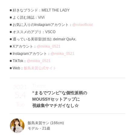
好きなブランド：MELT THE LADY
よく読む雑誌：ViVi
お気に入りのInstagramアカウント：
@rolaofficial
オススメのアプリ：VSCO
通っている美容室(担当): delmair QuAx.
Xアカウント：
@miiika_0521
Instagramアカウント：
@miiika_0521
TikTok：
@miiika_0521
Web：
飯島未賀公式サイト
Theme
2021
5.4
“まるでワンピ”な個性派柄の
MOUSSYセットアップに
Tue
視線集中マチガイなし☆
飯島未賀サン (166cm)
モデル・21歳