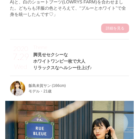
A)と、白のショートブーツ(LOWRYS FARM)を合わせまし
た。どちらも洋服の色とそろえて、“ブルーとホワイト”で全
身を統一したんです♡」
詳細を見る
Theme
2020
7.29
脚見せセクシーな
ホワイトワンピ一枚で大人
Wed
リラックスなヘルシー仕上げ♪
飯島未賀サン (166cm)
モデル・21歳