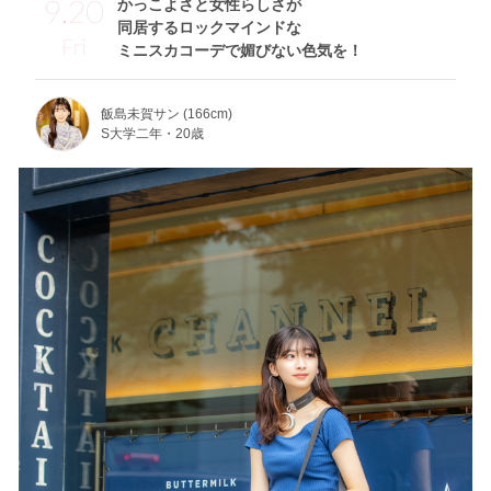
9.20
かっこよさと女性らしさが
同居するロックマインドな
Fri
ミニスカコーデで媚びない色気を！
飯島未賀サン (166cm)
S大学二年・20歳