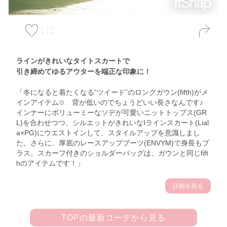
112
ラインがきれいなタイトスカートで
引き締めてゆるアウターを端正な印象に！
「冬になると着たくなる”ツイード”のロングガウン(fifth)がメ
インアイテム✩ 背が低いのでちょうどいい長さなんです♪
インナーにボリューミーなソデが可愛いニットトップス(GR
L)を合わせつつ、シルエットがきれいなIラインスカート(Lial
a×PG)にウエストインして、スタイルアップを意識しまし
た。さらに、厚底のレースアップブーツ(ENVYM)で身長もプ
ラス。スカーフ付きのショルダーバッグは、ガウンと同じfift
hのアイテムです！」
詳細を見る
TOPの最新コーデから見る