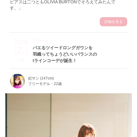
ピアスは二つともOLIVIA BURTONでそろえてみたんで
す。」
詳細を見る
Theme
2018
12.1
バエるツイードロングガウンを
羽織ってちょうどいいバランスの
Sat
Iラインコーデが誕生！
妃サン (147cm)
フリーモデル・22歳