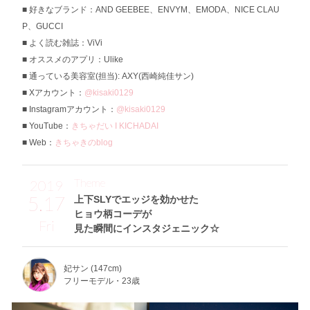
好きなブランド：AND GEEBEE、ENVYM、EMODA、NICE CLAU
P、GUCCI
よく読む雑誌：ViVi
オススメのアプリ：Ulike
通っている美容室(担当): AXY(西崎純佳サン)
Xアカウント：
@kisaki0129
Instagramアカウント：
@kisaki0129
YouTube：
きちゃだい I KICHADAI
Web：
きちゃきのblog
Theme
2019
5.17
上下SLYでエッジを効かせた
ヒョウ柄コーデが
Fri
見た瞬間にインスタジェニック☆
妃サン (147cm)
フリーモデル・23歳