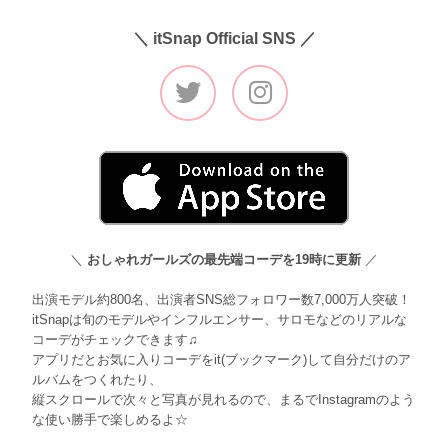
＼ itSnap Official SNS ／
＼
おしゃれガールズの最先端コーデを19時に更新
／
出演モデル約800名、出演者SNS総フォロワー数7,000万人突破！
itSnapは旬のモデルやインフルエンサー、サロモなどのリアルな
コーデがチェックできます♫
アプリだとお気に入りコーデをit(ブックマーク)して自分だけのア
ルバムをつくれたり、
縦スクロールで次々と写真が見れるので、まるでInstagramのよう
な使い勝手で楽しめるよ☆