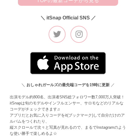
TOPの最新コーデから見る
＼ itSnap Official SNS ／
＼
おしゃれガールズの最先端コーデを19時に更新
／
出演モデル約800名、出演者SNS総フォロワー数7,000万人突破！
itSnapは旬のモデルやインフルエンサー、サロモなどのリアルな
コーデがチェックできます♫
アプリだとお気に入りコーデをit(ブックマーク)して自分だけのア
ルバムをつくれたり、
縦スクロールで次々と写真が見れるので、まるでInstagramのよう
な使い勝手で楽しめるよ☆