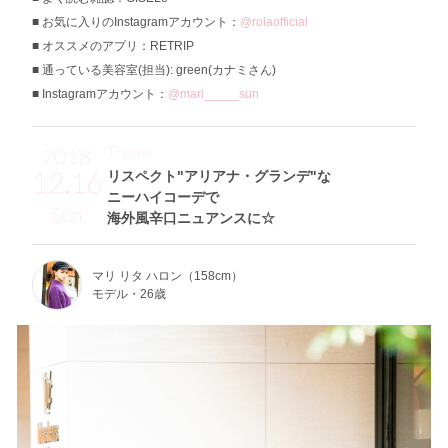
お気に入りのInstagramアカウント：
@rolaofficial
オススメのアプリ：RETRIP
通っている美容室(担当): green(カナミさん)
Instagramアカウント：
@mari_____sun
Theme
2018
12.16
リスペクト"アリアナ・グランデ"な
ニーハイコーデで
Sun
海外風辛口ニュアンスに☆
マリ リタ ハロン（158cm）
モデル・26歳