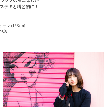
ブラックの着こなしが
でステキと噂と的に！
サン (163cm)
24歳