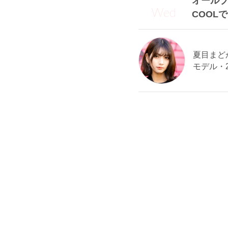
オール
Wed
COOL
夏目まどか
モデル・