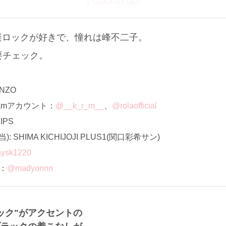
1 Coordinate
楽ロックが好きで、憧れは峰不二子。
erも要チェック。
NZO
ramアカウント：
@__k_r_m__
、
@rolaofficial
PS
 SHIMA KICHIJOJI PLUS1(関口彩希サン)
ysk1220
ト：
@madyonnn
ック"がアクセントの