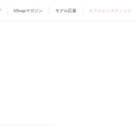
グ
itSnapマガジン
モデル応募
モデルキャスティング