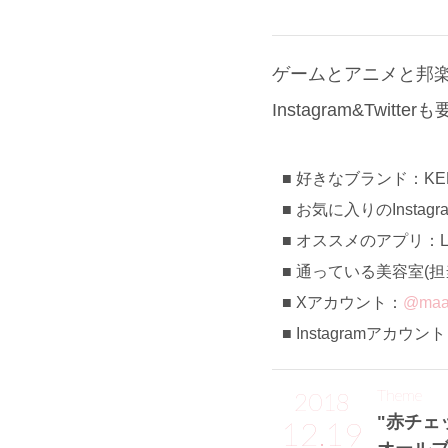
ゲームとアニメと邦
Instagram&Twitt
好きなブランド：KE
お気に入りのInstag
オススメのアプリ：LI
通っている美容室(担当):
Xアカウント：
@maa
Instagramアカウン
Theme
2018
"赤チェ
12.19