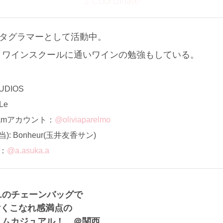
1 Coordinate
スタグラマーとして活動中。
、ワインスクールに通いワインの勉強もしている。
DIOS
Le
ramアカウント：
@oliviaparelmo
: Bonheur(玉井友香サン)
ト：
@a.asuka.a
ELのチェーンバッグで
付くこなれ感満点の
デニムカジュアル！ ＠関西