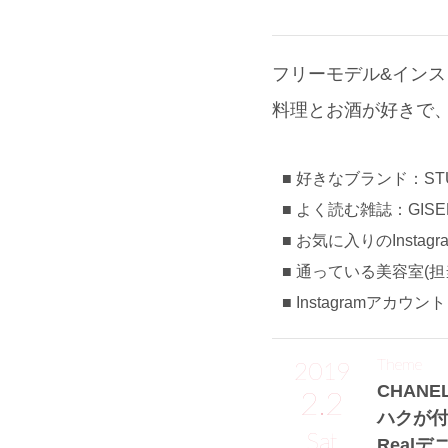
フリーモデル&イン
料理とお酒が好きで
好きなブランド：STU
よく読む雑誌：GISE
お気に入りのInstag
通っている美容室(担当)
Instagramアカウン
Theme
2019
CHAN
2.2
ハクが
Sat
Real