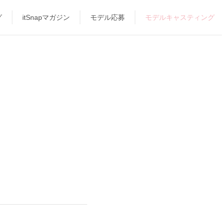
グ
itSnapマガジン
モデル応募
モデルキャスティング