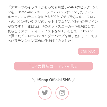
「スマーフのイラストがとっても可愛いZARAのビッグTシャ
ツを、Bershkaのショートデニムパンツにインしたワンツー
ルック。このデニムは約￥3,500とプチプラなのに、フロン
トのボタン使いやスソのカットオフなどこだわりのデザイン
が◎です！ 靴は流行りのダッドスニーカー(FILA)にして、
夏らしくスポーティーテイストをMIX。そして、niko and ...
で買ったイエローのショルダーバッグを差し色にして、ちょ
っぴりテンション高めに仕上げてみました！」
詳細を見る
TOPの最新コーデから見る
＼ itSnap Official SNS ／