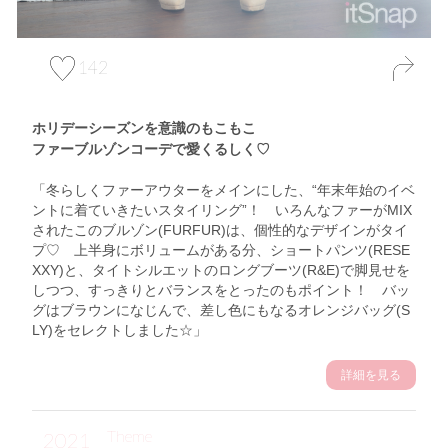
142
ホリデーシーズンを意識のもこもこ
ファーブルゾンコーデで愛くるしく♡
「冬らしくファーアウターをメインにした、“年末年始のイベ
ントに着ていきたいスタイリング”！ いろんなファーがMIX
されたこのブルゾン(FURFUR)は、個性的なデザインがタイ
プ♡ 上半身にボリュームがある分、ショートパンツ(RESE
XXY)と、タイトシルエットのロングブーツ(R&E)で脚見せを
しつつ、すっきりとバランスをとったのもポイント！ バッ
グはブラウンになじんで、差し色にもなるオレンジバッグ(S
LY)をセレクトしました☆」
詳細を見る
Theme
2021