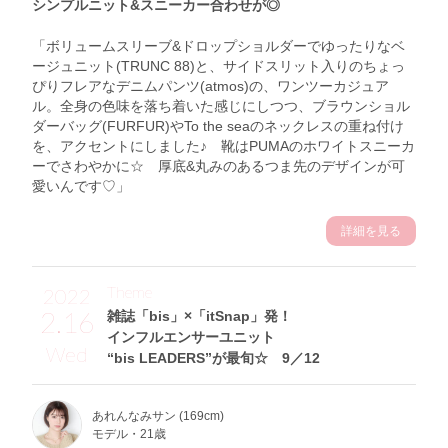
シンプルニット&スニーカー合わせが◎
「ボリュームスリーブ&ドロップショルダーでゆったりなベ
ージュニット(TRUNC 88)と、サイドスリット入りのちょっ
ぴりフレアなデニムパンツ(atmos)の、ワンツーカジュア
ル。全身の色味を落ち着いた感じにしつつ、ブラウンショル
ダーバッグ(FURFUR)やTo the seaのネックレスの重ね付け
を、アクセントにしました♪ 靴はPUMAのホワイトスニーカ
ーでさわやかに☆ 厚底&丸みのあるつま先のデザインが可
愛いんです♡」
詳細を見る
Theme
2022
2.16
雑誌「bis」×「itSnap」発！
インフルエンサーユニット
Wed
“bis LEADERS”が最旬☆ 9／12
あれんなみサン (169cm)
モデル・21歳