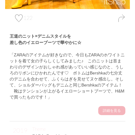
122
王道のニット×デニムスタイルを
差し色のイエローブーツで華やかに☆
「ZARAのアイテムが好きなので、今日もZARAのホワイトニ
ットを着て女の子らしくしてみました♪ このニットは首ま
わりのデザインがおしゃれ感があっていい感じなのと、うし
ろのリボンにひかれたんです♡ ボトムはBershkaの七分丈
のデニムを合わせて、ふくらはぎを見せてヌケ感出し。そし
て、ショルダーバッグもデニムと同じBershkaのアイテム！
靴はテンションが上がるイエローショートブーツで、H&M
で買ったものです！」
詳細を見る
Theme
2019