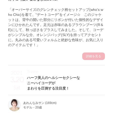
「オーバーサイズのグレンチェック柄セットアップ(who's w
ho Chic)を着て、“デートコーデ”をイメージ☆ このジャケ
ットは、背中の開いた部分にリボンが付いた個性的なデザイ
ンにひかれたんです。足元は赤味のあるブラウンブーツ(R＆
E)にして、秋っぽさをプラスしてみました。そして、コーデ
がシンプルな分、オレンジバッグ(SLY)を持ってアクセント
に。丸みのある可愛いフォルムと絶妙な色味が、お気に入り
のアイテムです！」
詳細を見る
Theme
2021
3.20
ハーフ美人のヘルシーセクシーな
ニーハイコーデが
Sat
まわりを圧倒する注目度！
あれんなみサン (169cm)
モデル・20歳