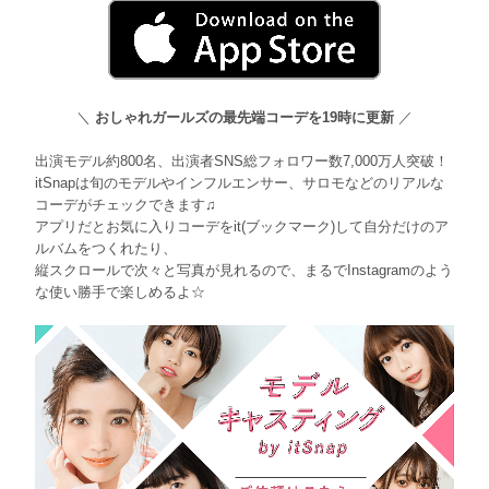
＼
おしゃれガールズの最先端コーデを19時に更新
／
出演モデル約800名、出演者SNS総フォロワー数7,000万人突破！
itSnapは旬のモデルやインフルエンサー、サロモなどのリアルな
コーデがチェックできます♫
アプリだとお気に入りコーデをit(ブックマーク)して自分だけのア
ルバムをつくれたり、
縦スクロールで次々と写真が見れるので、まるでInstagramのよう
な使い勝手で楽しめるよ☆