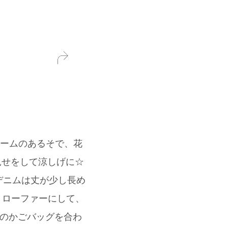
ュームのあるそで、花
肌見せをして涼しげに☆
デニムは丈が少し長め
付きローファーにして、
Eのかごバッグを合わ