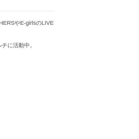
やE-girlsのLIVE
ルチに活動中。