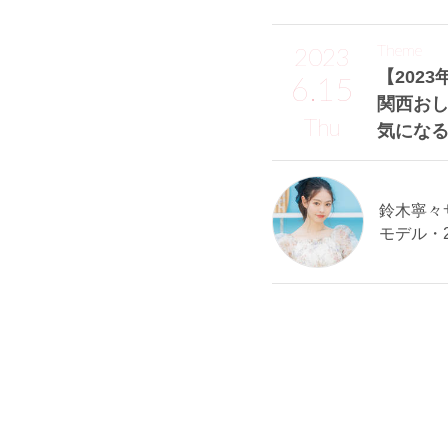
Theme
2023
【2023
6.15
関西お
Thu
気になる
鈴木寧々サン
モデル・