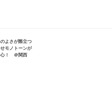
スのよさが際立つ
見せモノトーンが
中心！ ＠関西
 (170cm)
25歳