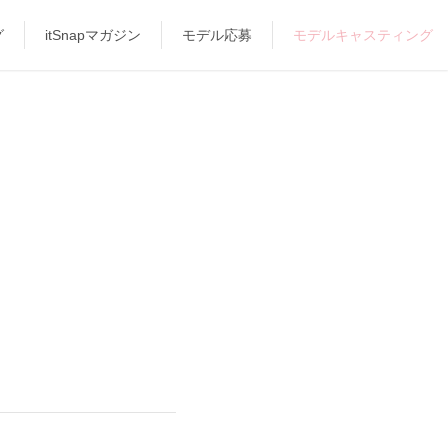
グ
itSnapマガジン
モデル応募
モデルキャスティング