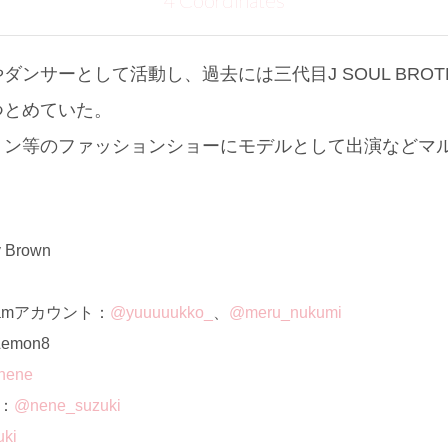
4 Coordinates
サーとして活動し、過去には三代目J SOUL BROTHERS
つとめていた。
ョン等のファッションショーにモデルとして出演などマ
Brown
ramアカウント：
@yuuuuukko_
、
@meru_nukumi
mon8
nene
ト：
@nene_suzuki
ki