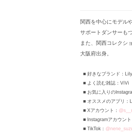
関西を中心にモデルやダン
サポートダンサーも
また、関西コレクシ
大阪府出身。
好きなブランド：Lily 
よく読む雑誌：ViVi
お気に入りのInstag
オススメのアプリ：Le
Xアカウント：
@s__
Instagramアカウン
TikTok：
@nene_suzu