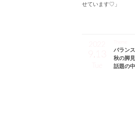
せています♡」
Theme
2022
バラン
9.13
秋の脚
Tue
話題の
鈴木寧々サン
モデル・