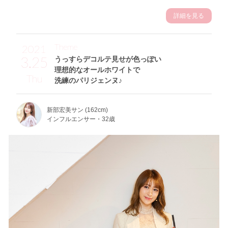
詳細を見る
Theme
2021
3.25
うっすらデコルテ見せが色っぽい
理想的なオールホワイトで
Thu
洗練のパリジェンヌ♪
新部宏美サン (162cm)
インフルエンサー・32歳