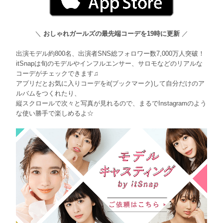
＼
おしゃれガールズの最先端コーデを19時に更新
／
出演モデル約800名、出演者SNS総フォロワー数7,000万人突破！
itSnapは旬のモデルやインフルエンサー、サロモなどのリアルな
コーデがチェックできます♫
アプリだとお気に入りコーデをit(ブックマーク)して自分だけのア
ルバムをつくれたり、
縦スクロールで次々と写真が見れるので、まるでInstagramのよう
な使い勝手で楽しめるよ☆