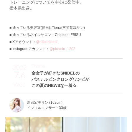
トレーニングについてを中心に発信中。
栃木県出身。
通っている美容室(担当): Tierra(三笠竜哉サン)
通っているネイルサロン：Chipieee EBISU
Xアカウント：
@niibehiromi
Instagramアカウント：
@piromin_1202
Theme
2022
7.6
全女子が好きなSNIDELの
パステルピンクロングワンピが
Wed
この夏のNEWSな一着☆
新部宏美サン (162cm)
インフルエンサー・33歳