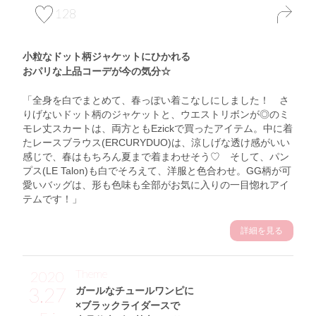
128
小粒なドット柄ジャケットにひかれる
おパリな上品コーデが今の気分☆
「全身を白でまとめて、春っぽい着こなしにしました！ さ
りげないドット柄のジャケットと、ウエストリボンが◎のミ
モレ丈スカートは、両方ともEzickで買ったアイテム。中に着
たレースブラウス(ERCURYDUO)は、涼しげな透け感がいい
感じで、春はもちろん夏まで着まわせそう♡ そして、パン
プス(LE Talon)も白でそろえて、洋服と色合わせ。GG柄が可
愛いバッグは、形も色味も全部がお気に入りの一目惚れアイ
テムです！」
詳細を見る
Theme
2020
3.27
ガールなチュールワンピに
×ブラックライダースで