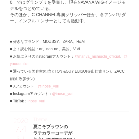
0」ではグランプリを受賞し、現在NAVANA WIGイメージモ
デルをつとめている。
そのほか、C CHANNEL専属クリッパーほか、各アンバサダ
ー、インフルエンサーとしても活動中。
好きなブランド：MOUSSY、ZARA、H&M
よく読む雑誌：ar、non-no、美的、ViVi
お気に入りのInstagramアカウント：
@mariya_nishiuchi_official
、
@
yuuuuukko_
通っている美容室(担当): TONI&GUY EBISU(寺山佳貴サン)、ZACC
(鐡山政彦サン)
Xアカウント：
@inose_yuri
Instagramアカウント：
@inose_yuri
TikTok：
inose_yuri
Theme
2020
7.4
夏こそブラウンの
ラテカラーコーデが
Sat