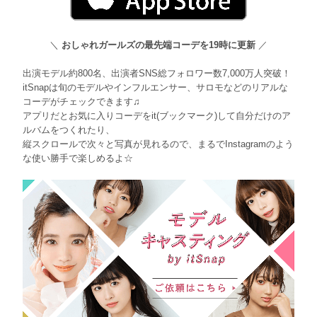
＼
おしゃれガールズの最先端コーデを19時に更新
／
出演モデル約800名、出演者SNS総フォロワー数7,000万人突破！
itSnapは旬のモデルやインフルエンサー、サロモなどのリアルな
コーデがチェックできます♫
アプリだとお気に入りコーデをit(ブックマーク)して自分だけのア
ルバムをつくれたり、
縦スクロールで次々と写真が見れるので、まるでInstagramのよう
な使い勝手で楽しめるよ☆