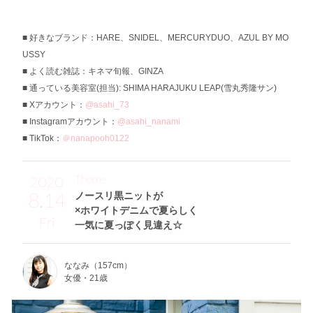
好きなブランド：HARE、SNIDEL、MERCURYDUO、AZUL BY MO
USSY
よく読む雑誌：キネマ旬報、GINZA
通っている美容室(担当): SHIMA HARAJUKU LEAP(雪丸秀隆サン)
Xアカウント：
@asahi_73
Instagramアカウント：
@asahi_nanami
TikTok：
＠nanapooh0122
Theme
2020
8.14
ノースリ黒ニットが
×ホワイトデニムで夏らしく
Fri
一気に夏っぽく見違え☆
ななみ（157cm）
女優・21歳