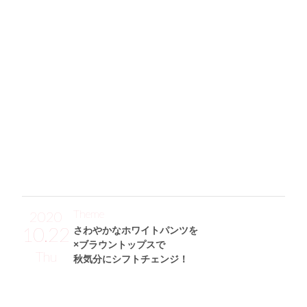
羽織るだけでサマになる美シルエットの
ブラウンロングコートが鉄板アイテム！
「簡単にIラインがつくれるロングコート(PAGEBOY)の“細見
えコーデ”☆ インナーは体にフィットするリブタートル(PA
GEBOY)と、ハイウエストのアウトシームマーメイドスカー
ト(JEANASIS)。どちらも着やせするので、スタイルアップに
効果テキメンです♪ 靴は今流行りの“丸みのあるスクエアト
ゥ”のレザーショートブーツ(JEANASIS)にして、足元にトレ
ンド感を！ そして、母からもらったGUCCIのGG柄トート
バッグを持って、こなれた印象にしました♡」
Theme
2020
10.22
さわやかなホワイトパンツを
×ブラウントップスで
Thu
秋気分にシフトチェンジ！
小山倫可サン (157cm)