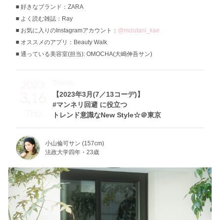
好きなブランド：ZARA
よく読む雑誌：Ray
お気に入りのInstagramアカウント：
@mizutani_kae
オススメのアプリ：Beauty Walk
通っている美容室(担当): OMOCHA(大嶋伸吾サン)
Theme
2023
3.16
【2023年3月(7／13コーデ)】
#マンネリ回避 に役立つ
Thu
トレンド意識なNew Style☆＠東京
小山倫可サン (157cm)
法政大学四年・23歳