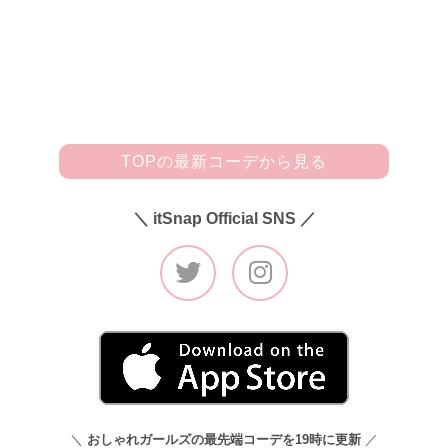
した。靴は厚底のサイドコアショートブーツで身長を盛りつ
つ、COACHのシグネチャー柄ショルダーバッグを持って“大
人かっこいい”着こなしをイメージしています。」
TOPの最新コーデから見る
＼ itSnap Official SNS ／
＼
おしゃれガールズの最先端コーデを19時に更新
／