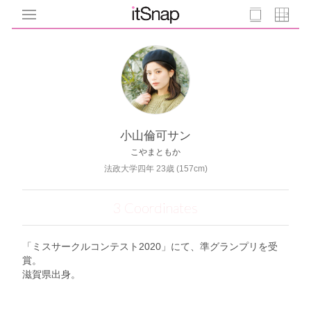
小山倫可サン
こやまともか
法政大学四年 23歳 (157cm)
3 Coordinates
「ミスサークルコンテスト2020」にて、準グランプリを受
賞。
滋賀県出身。