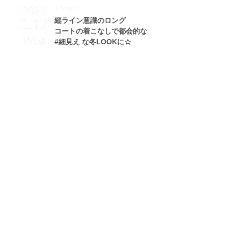
Theme
2022
1.12
縦ライン意識のロング
コートの着こなしで都会的な
Wed
#細見え な冬LOOKに☆
小山倫可サン (157cm)
法政大学三年・22歳