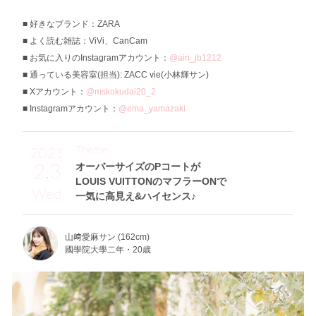
好きなブランド：ZARA
よく読む雑誌：ViVi、CanCam
お気に入りのInstagramアカウント：
@airi_jb1212
通っている美容室(担当): ZACC vie(小林輝サン)
Xアカウント：
@mskokudai20_2
Instagramアカウント：
@ema_yamazaki
Theme
2021
2.3
オーバーサイズのPコートが
LOUIS VUITTONのマフラーONで
Wed
一気に高見え&ハイセンス♪
山﨑愛麻サン (162cm)
國學院大學二年・20歳