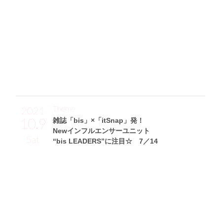
DY DRESSING)から、デコルテ見せして抜け感を出しつつ、
ゴールドのロゴネックレス(Christian Dior)をさりげなくアク
セントに。フレアパンツとソックスブーツは、どちらもGRL
のハイコスパアイテム☆ 腕時計(GUCCI)はネックレスと合
わせてゴールドで統一。そして、華やかなファーバッグ(kak
atoo)持ちました♡」
Theme
2021
10.9
雑誌「bis」×「itSnap」発！
Newインフルエンサーユニット
Sat
“bis LEADERS”に注目☆ 7／14
奥原ゆきのサン (153cm)
慶應義塾大学三年・21歳