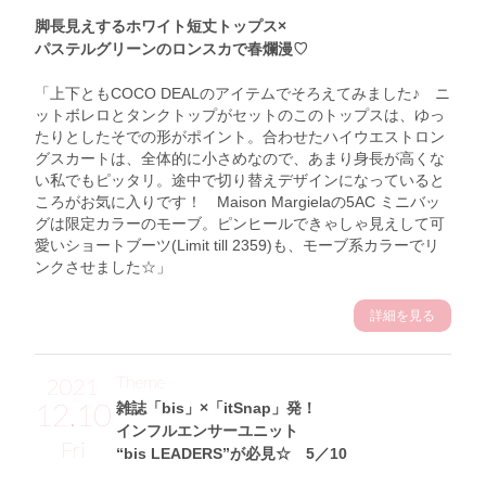
脚長見えするホワイト短丈トップス×
パステルグリーンのロンスカで春爛漫♡
「上下ともCOCO DEALのアイテムでそろえてみました♪ ニ
ットボレロとタンクトップがセットのこのトップスは、ゆっ
たりとしたそでの形がポイント。合わせたハイウエストロン
グスカートは、全体的に小さめなので、あまり身長が高くな
い私でもピッタリ。途中で切り替えデザインになっていると
ころがお気に入りです！ Maison Margielaの5AC ミニバッ
グは限定カラーのモーブ。ピンヒールできゃしゃ見えして可
愛いショートブーツ(Limit till 2359)も、モーブ系カラーでリ
ンクさせました☆」
詳細を見る
Theme
2021
12.10
雑誌「bis」×「itSnap」発！
インフルエンサーユニット
Fri
“bis LEADERS”が必見☆ 5／10