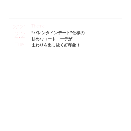
Theme
2021
2.2
“バレンタインデート”仕様の
甘めなコートコーデが
Tue
まわりを出し抜く好印象！
奥原ゆきのサン (153cm)
慶應義塾大学二年・20歳