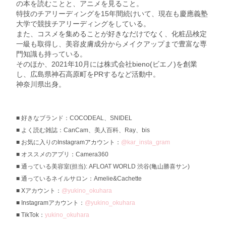
の本を読むことと、アニメを見ること。
特技のチアリーディングを15年間続けいて、現在も慶應義塾
大学で競技チアリーディングをしている。
また、コスメを集めることが好きなだけでなく、化粧品検定
一級も取得し、美容皮膚成分からメイクアップまで豊富な専
門知識も持っている。
そのほか、2021年10月には株式会社bieno(ビエノ)を創業
し、広島県神石高原町をPRするなど活動中。
神奈川県出身。
好きなブランド：COCODEAL、SNIDEL
よく読む雑誌：CanCam、美人百科、Ray、bis
お気に入りのInstagramアカウント：
@kar_insta_gram
オススメのアプリ：Camera360
通っている美容室(担当): AFLOAT WORLD 渋谷(亀山勝喜サン)
通っているネイルサロン：Amelie&Cachette
Xアカウント：
@yukino_okuhara
Instagramアカウント：
@yukino_okuhara
TikTok：
yukino_okuhara