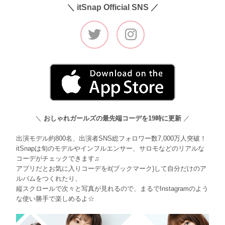
＼ itSnap Official SNS ／
＼
おしゃれガールズの最先端コーデを19時に更新
／
出演モデル約800名、出演者SNS総フォロワー数7,000万人突破！
itSnapは旬のモデルやインフルエンサー、サロモなどのリアルな
コーデがチェックできます♫
アプリだとお気に入りコーデをit(ブックマーク)して自分だけのア
ルバムをつくれたり、
縦スクロールで次々と写真が見れるので、まるでInstagramのよう
な使い勝手で楽しめるよ☆