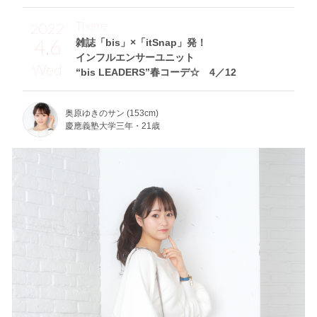
Theme
2022
4.6
雑誌「bis」×「itSnap」発！
インフルエンサーユニット
Wed
“bis LEADERS”春コーデ☆ 4／12
奥原ゆきのサン (153cm)
慶應義塾大学三年・21歳