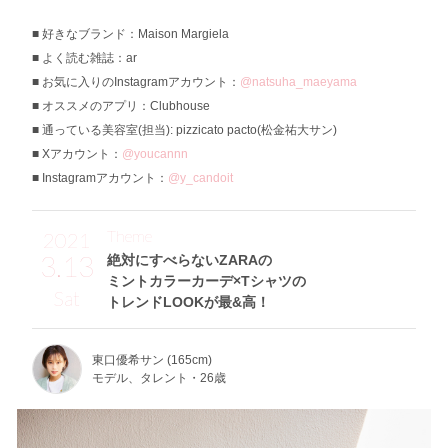
好きなブランド：Maison Margiela
よく読む雑誌：ar
お気に入りのInstagramアカウント：
@natsuha_maeyama
オススメのアプリ：Clubhouse
通っている美容室(担当): pizzicato pacto(松金祐大サン)
Xアカウント：
@youcannn
Instagramアカウント：
@y_candoit
Theme
2021
3.13
絶対にすべらないZARAの
ミントカラーカーデ×Tシャツの
Sat
トレンドLOOKが最&高！
東口優希サン (165cm)
モデル、タレント・26歳