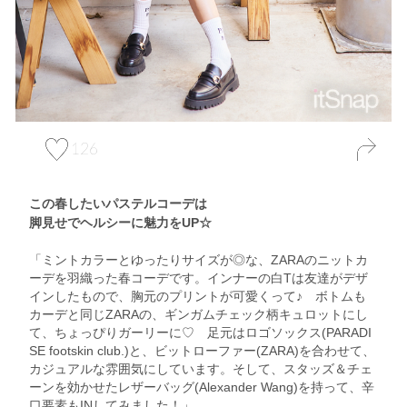
126
この春したいパステルコーデは
脚見せでヘルシーに魅力をUP☆
「ミントカラーとゆったりサイズが◎な、ZARAのニットカ
ーデを羽織った春コーデです。インナーの白Tは友達がデザ
インしたもので、胸元のプリントが可愛くって♪ ボトムも
カーデと同じZARAの、ギンガムチェック柄キュロットにし
て、ちょっぴりガーリーに♡ 足元はロゴソックス(PARADI
SE footskin club.)と、ビットローファー(ZARA)を合わせて、
カジュアルな雰囲気にしています。そして、スタッズ＆チェ
ーンを効かせたレザーバッグ(Alexander Wang)を持って、辛
口要素もINしてみました！」