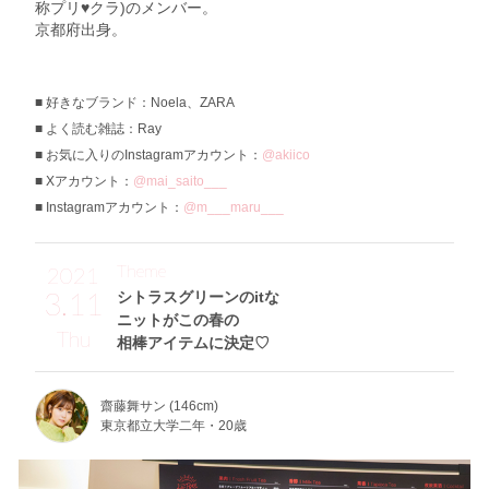
称プリ♥クラ)のメンバー。
京都府出身。
好きなブランド：Noela、ZARA
よく読む雑誌：Ray
お気に入りのInstagramアカウント：
@akiico
Xアカウント：
@mai_saito___
Instagramアカウント：
@m___maru___
Theme
2021
3.11
シトラスグリーンのitな
ニットがこの春の
Thu
相棒アイテムに決定♡
齋藤舞サン (146cm)
東京都立大学二年・20歳