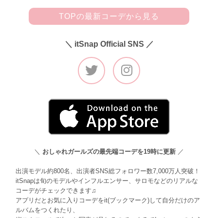
TOPの最新コーデから見る
＼ itSnap Official SNS ／
＼
おしゃれガールズの最先端コーデを19時に更新
／
出演モデル約800名、出演者SNS総フォロワー数7,000万人突破！
itSnapは旬のモデルやインフルエンサー、サロモなどのリアルな
コーデがチェックできます♫
アプリだとお気に入りコーデをit(ブックマーク)して自分だけのア
ルバムをつくれたり、