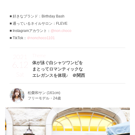
好きなブランド：Birthday Bash
通っているネイルサロン：FLEVE
Instagramアカウント：
@non.choco
TikTok：
＠nonchoco1101
Theme
2021
6.12
体が泳ぐ白シャツワンピを
まとってロマンティックな
Sat
エレガンスを体現♪ ＠関西
松榮和サン (161cm)
フリーモデル・24歳