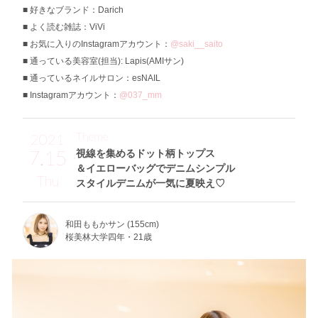
好きなブランド：Darich
よく読む雑誌：ViVi
お気に入りのInstagramアカウント：
@saki__saito
通っている美容室(担当): Lapis(AMIサン)
通っているネイルサロン：esNAIL
Instagramアカウント：
@037_mm
Theme
2021
7.15
視線を集めるドット柄トップス
＆イエローバッグでデニムシンプル
Thu
スタイルデニムが一気に夏映え♡
和田ももかサン (155cm)
桜美林大学四年・21歳