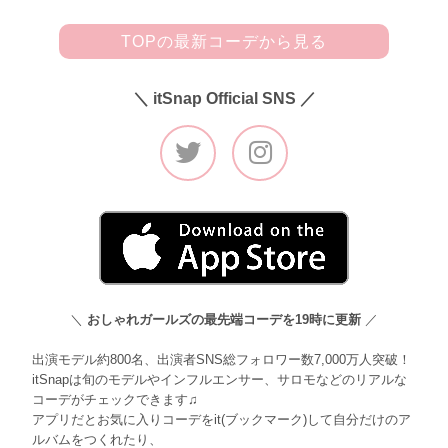
TOPの最新コーデから見る
＼ itSnap Official SNS ／
＼
おしゃれガールズの最先端コーデを19時に更新
／
出演モデル約800名、出演者SNS総フォロワー数7,000万人突破！
itSnapは旬のモデルやインフルエンサー、サロモなどのリアルな
コーデがチェックできます♫
アプリだとお気に入りコーデをit(ブックマーク)して自分だけのア
ルバムをつくれたり、