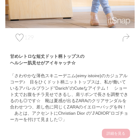
129
甘めレトロな短丈ドット柄トップスの
ヘルシー肌見せがアイキャッチ☆
「さわやかな薄色スキニーデニム(eimy istoire)のカジュアル
コーデ♪ 目をひくドット柄ニットトップスは、私が働いて
いるアパレルブランド“Darich”のCuteなアイテム！ ショー
ト丈でお腹をチラ見せできるし、肩リボンで長さを調整でき
るのも◎です☆ 靴は夏感が出るZARAのクリアサンダルを
合わせつつ、差し色に同じくZARAのイエローバッグをIN！
あとは、アクセントにChristian Dior の“J'ADIOR”ロゴチョ
ーカーを付けて見ました♡」
詳細を見る