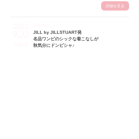
詳細を見る
Theme
2021
9.22
JILL by JILLSTUART発
名品ワンピのシックな着こなしが
Wed
秋気分にドンピシャ♪
長谷川遥花サン (154cm)
東京大学一年・19歳