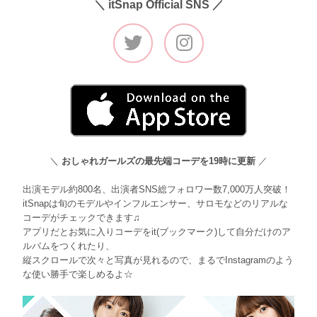
＼ itSnap Official SNS ／
＼
おしゃれガールズの最先端コーデを19時に更新
／
出演モデル約800名、出演者SNS総フォロワー数7,000万人突破！
itSnapは旬のモデルやインフルエンサー、サロモなどのリアルな
コーデがチェックできます♫
アプリだとお気に入りコーデをit(ブックマーク)して自分だけのア
ルバムをつくれたり、
縦スクロールで次々と写真が見れるので、まるでInstagramのよう
な使い勝手で楽しめるよ☆