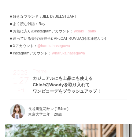
好きなブランド：JILL by JILLSTUART
よく読む雑誌：Ray
お気に入りのInstagramアカウント：
@saki__saito
通っている美容室(担当): AFLOAT RUVUA(鈴木達也サン)
Xアカウント：
@harukahasegawa_
Instagramアカウント：
@haruka.hasegawa_
Theme
2023
1.27
カジュアルにも上品にも使える
ChloéのWoodyを取り入れて
Fri
ワンピコーデをブラッシュアップ！
長谷川遥花サン (154cm)
東京大学二年・20歳