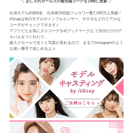
＼
おしゃれガールズの最先端コーデを19時に更新
／
出演モデル約800名、出演者SNS総フォロワー数7,000万人突破！
itSnapは旬のモデルやインフルエンサー、サロモなどのリアルな
コーデがチェックできます♫
アプリだとお気に入りコーデをit(ブックマーク)して自分だけのア
ルバムをつくれたり、
縦スクロールで次々と写真が見れるので、まるでInstagramのよう
な使い勝手で楽しめるよ☆