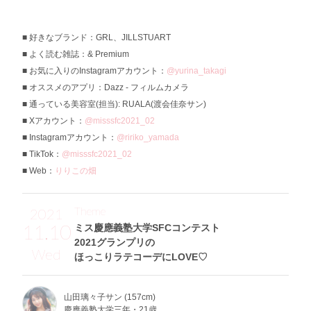
好きなブランド：GRL、JILLSTUART
よく読む雑誌：& Premium
お気に入りのInstagramアカウント：
@yurina_takagi
オススメのアプリ：Dazz - フィルムカメラ
通っている美容室(担当): RUALA(渡会佳奈サン)
Xアカウント：
@misssfc2021_02
Instagramアカウント：
@ririko_yamada
TikTok：
@misssfc2021_02
Web：
りりこの畑
Theme
2021
11.10
ミス慶應義塾大学SFCコンテスト
2021グランプリの
Wed
ほっこりラテコーデにLOVE♡
山田璃々子サン (157cm)
慶應義塾大学三年・21歳