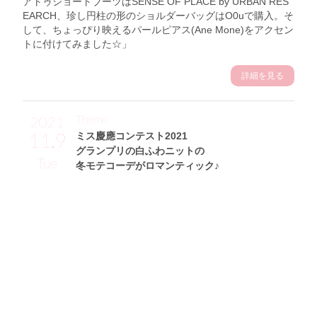
アトゥショートブーツはSENSE OF PLACE by URBAN RES
EARCH、珍し円柱の形のショルダーバッグはO0uで購入。そ
して、ちょっぴり映えるパールピアス(Ane Mone)をアクセン
トに付けてみました☆」
詳細を見る
Theme
2021
11.9
ミス慶應コンテスト2021
グランプリの白ふわニットの
Tue
冬モテコーデがロマンティック♪
石川莉々花サン (158cm)
慶應義塾大学二年・20歳