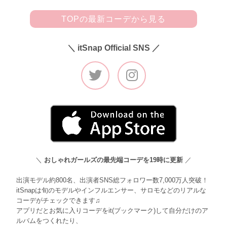
TOPの最新コーデから見る
＼ itSnap Official SNS ／
＼
おしゃれガールズの最先端コーデを19時に更新
／
出演モデル約800名、出演者SNS総フォロワー数7,000万人突破！
itSnapは旬のモデルやインフルエンサー、サロモなどのリアルな
コーデがチェックできます♫
アプリだとお気に入りコーデをit(ブックマーク)して自分だけのア
ルバムをつくれたり、