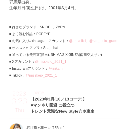
群馬県出身。
生年月日(誕生日)は、2001年6月4日。
好きなブランド：SNIDEL、ZARA
よく読む雑誌：POPEYE
お気に入りのInstagramアカウント：
@arisa.ikd
、
@kar_insta_gram
オススメのアプリ：Snapchat
通っている美容室(担当): SHIMA SIX GINZA(南川空人サン)
Xアカウント：
@misskeio_2021_1
Instagramアカウント：
@ririkamn
TikTok：
@misskeio_2021_1
Theme
2023
3.23
【2023年3月(10／13コーデ)】
#マンネリ回避 に役立つ
Thu
トレンド意識なNew Style☆＠東京
石川莉々花サン (158cm)