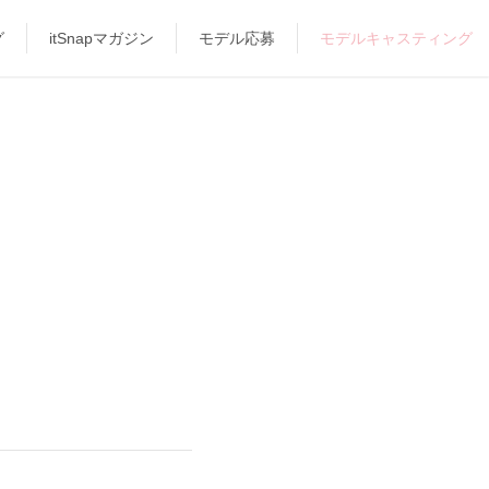
グ
itSnapマガジン
モデル応募
モデルキャスティング