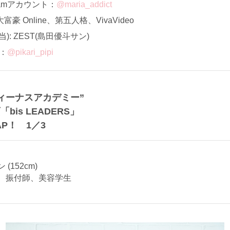
ramアカウント：
@maria_addict
 Online、第五人格、VivaVideo
: ZEST(島田優斗サン)
ト：
@pikari_pipi
×ヴィーナスアカデミー”
bis LEADERS」
AP！ 1／3
(152cm)
、振付師、美容学生