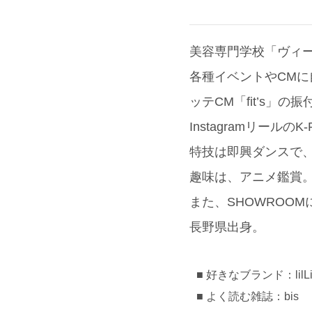
美容専門学校「ヴィ
各種イベントやCMに
ッテCM「fit’s
Instagramリール
特技は即興ダンスで
趣味は、アニメ鑑賞
また、SHOWROO
長野県出身。
好きなブランド：lilLi
よく読む雑誌：bis