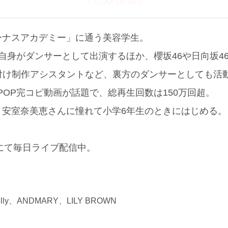
1 Coordinate
ーナスアカデミー」に通う美容学生。
自身がダンサーとして出演するほか、櫻坂46や日向坂46の
」の振付け制作アシスタントなど、裏方のダンサーとしても活
のK-POP完コピ動画が話題で、総再生回数は150万回超。
、安室奈美恵さんに憧れて小学6年生のときにはじめる。
。
Mにて毎日ライブ配信中。
lly、ANDMARY、LILY BROWN