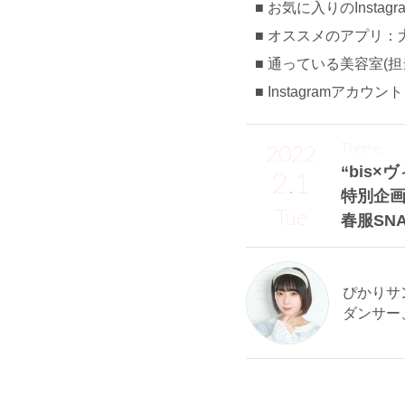
お気に入りのInstag
オススメのアプリ：大富豪
通っている美容室(担当)
Instagramアカウン
Theme
2022
“bis
2.1
特別企画「
Tue
春服SN
ぴかりサン 
ダンサー