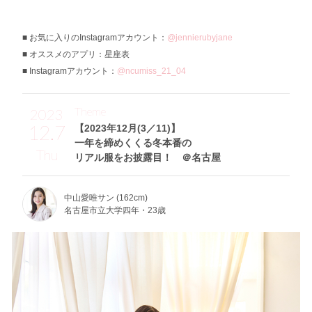
お気に入りのInstagramアカウント：
@jennierubyjane
オススメのアプリ：星座表
Instagramアカウント：
@ncumiss_21_04
Theme
2023
12.7
【2023年12月(3／11)】
一年を締めくくる冬本番の
Thu
リアル服をお披露目！ ＠名古屋
中山愛唯サン (162cm)
名古屋市立大学四年・23歳