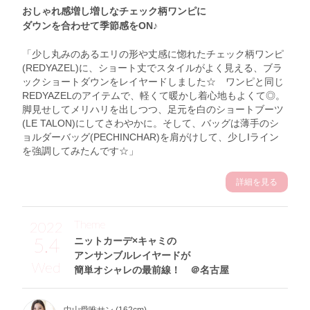
おしゃれ感増し増しなチェック柄ワンピに
ダウンを合わせて季節感をON♪
「少し丸みのあるエリの形や丈感に惚れたチェック柄ワンピ
(REDYAZEL)に、ショート丈でスタイルがよく見える、ブラ
ックショートダウンをレイヤードしました☆ ワンピと同じ
REDYAZELのアイテムで、軽くて暖かし着心地もよくて◎。
脚見せしてメリハリを出しつつ、足元を白のショートブーツ
(LE TALON)にしてさわやかに。そして、バッグは薄手のシ
ョルダーバッグ(PECHINCHAR)を肩がけして、少しIライン
を強調してみたんです☆」
詳細を見る
Theme
2022
5.4
ニットカーデ×キャミの
アンサンブルレイヤードが
Wed
簡単オシャレの最前線！ ＠名古屋