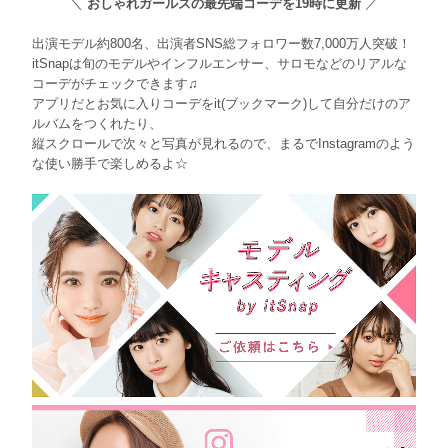
＼
おしゃれガールズの最先端コーデを19時に更新
／
出演モデル約800名、出演者SNS総フォロワー数7,000万人突破！
itSnapは旬のモデルやインフルエンサー、サロモなどのリアルな
コーデがチェックできます♫
アプリだとお気に入りコーデをit(ブックマーク)して自分だけのア
ルバムをつくれたり、
縦スクロールで次々と写真が見れるので、まるでInstagramのよう
な使い勝手で楽しめるよ☆