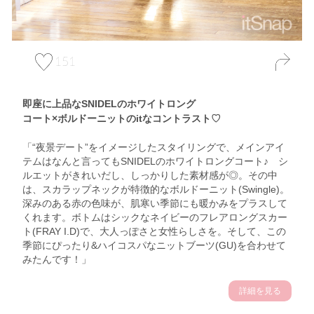
151
即座に上品なSNIDELのホワイトロング
コート×ボルドーニットのitなコントラスト♡
「“夜景デート”をイメージしたスタイリングで、メインアイ
テムはなんと言ってもSNIDELのホワイトロングコート♪ シ
ルエットがきれいだし、しっかりした素材感が◎。その中
は、スカラップネックが特徴的なボルドーニット(Swingle)。
深みのある赤の色味が、肌寒い季節にも暖かみをプラスして
くれます。ボトムはシックなネイビーのフレアロングスカー
ト(FRAY I.D)で、大人っぽさと女性らしさを。そして、この
季節にぴったり&ハイコスパなニットブーツ(GU)を合わせて
みたんです！」
詳細を見る