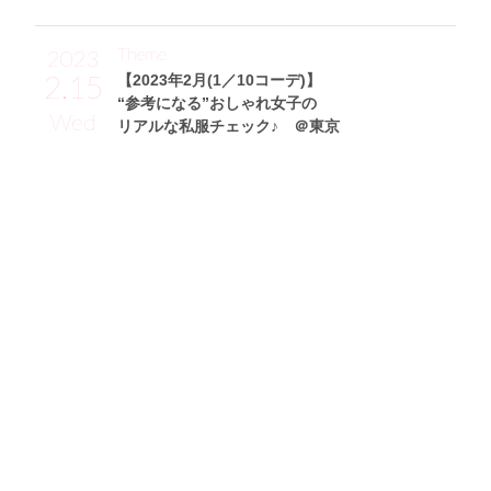
Theme
2023
2.15
【2023年2月(1／10コーデ)】
“参考になる”おしゃれ女子の
Wed
リアルな私服チェック♪ ＠東京
奥沙樹サン (162cm)
モデル・23歳