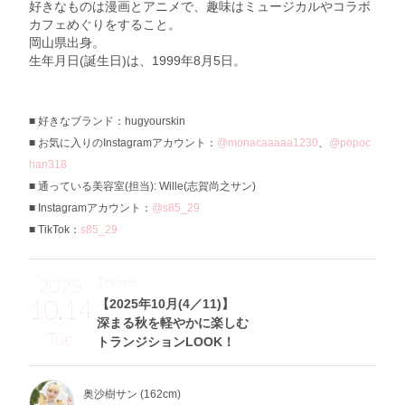
好きなものは漫画とアニメで、趣味はミュージカルやコラボ
カフェめぐりをすること。
岡山県出身。
生年月日(誕生日)は、1999年8月5日。
好きなブランド：hugyourskin
お気に入りのInstagramアカウント：
@monacaaaaa1230
、
@popoc
han318
通っている美容室(担当): Wille(志賀尚之サン)
Instagramアカウント：
@s85_29
TikTok：
s85_29
Theme
2025
10.14
【2025年10月(4／11)】
深まる秋を軽やかに楽しむ
Tue
トランジションLOOK！
奥沙樹サン (162cm)