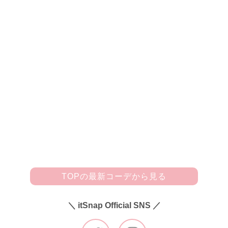
ZARAの花柄ロングワンピにガーリーな
ホワイトカーデでテンションUPな春♡
「白メインの春らしいワントーンスタイリング☆ ウエスト
のリボンが好みのニットカーデ(FICTION TOKYO)の中に、
深めのスソのスリットがいい感じの小花柄ロングワンピ(ZAR
A)を合わせました。さらに、首まわりのフリルがCuteなハイ
ネックのシアートップス(FREAK'S STORE)をワンピにIN。
足元のバレエシューズはGUのもので、クリームっぽい白色
が◎。そして、たくさんのビジュー使いにひかれたパープル
のハンドバッグ(LILY BROWN)を差し色にしたんです♪」
TOPの最新コーデから見る
＼ itSnap Official SNS ／