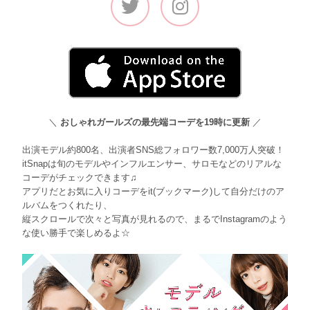
＼
おしゃれガールズの最先端コーデを19時に更新
／
出演モデル約800名、出演者SNS総フォロワー数7,000万人突破！
itSnapは旬のモデルやインフルエンサー、サロモなどのリアルな
コーデがチェックできます♫
アプリだとお気に入りコーデをit(ブックマーク)して自分だけのア
ルバムをつくれたり、
縦スクロールで次々と写真が見れるので、まるでInstagramのよう
な使い勝手で楽しめるよ☆